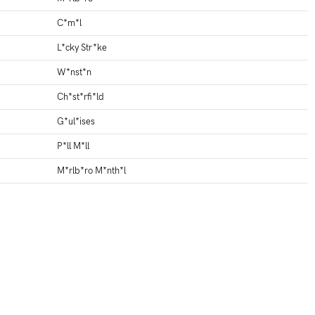
C*m*l
L*cky Str*ke
W*nst*n
Ch*st*rfi*ld
G*ul*ises
P*ll M*ll
M*rlb*ro M*nth*l