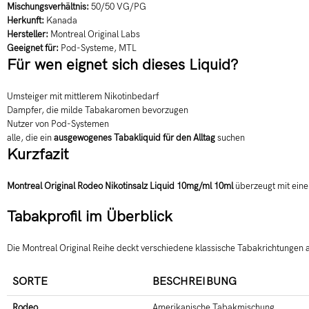
Mischungsverhältnis:
50/50 VG/PG
Herkunft:
Kanada
Hersteller:
Montreal Original Labs
Geeignet für:
Pod-Systeme, MTL
Für wen eignet sich dieses Liquid?
Umsteiger mit mittlerem Nikotinbedarf
Dampfer, die milde Tabakaromen bevorzugen
Nutzer von Pod-Systemen
alle, die ein
ausgewogenes Tabakliquid für den Alltag
suchen
Kurzfazit
Montreal Original Rodeo Nikotinsalz Liquid 10mg/ml 10ml
überzeugt mit eine
Tabakprofil im Überblick
Die Montreal Original Reihe deckt verschiedene klassische Tabakrichtungen a
SORTE
BESCHREIBUNG
Rodeo
Amerikanische Tabakmischung