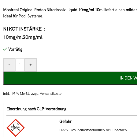
Montreal Original Rodeo Nikotinsalz Liquid 10mg/ml 10ml
liefert einen
milden
Ideal für Pod-Systeme.
NIKOTINSTÄRKE
10mg/ml
20mg/ml
Vorrätig
-
+
IN DEN 
inkl. 19 % MwSt.
zzgl.
Versandkosten
Einordnung nach CLP-Verordnung
Gefahr
H332 Gesundheitsschädlich bei Einatmen.