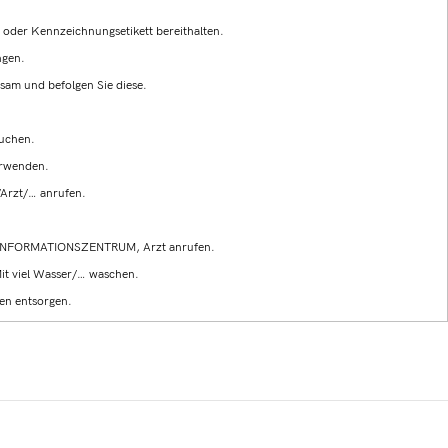
g oder Kennzeichnungsetikett bereithalten.
ngen.
sam und befolgen Sie diese.
auchen.
erwenden.
rzt/… anrufen.
INFORMATIONSZENTRUM, Arzt anrufen.
 viel Wasser/… waschen.
en entsorgen.