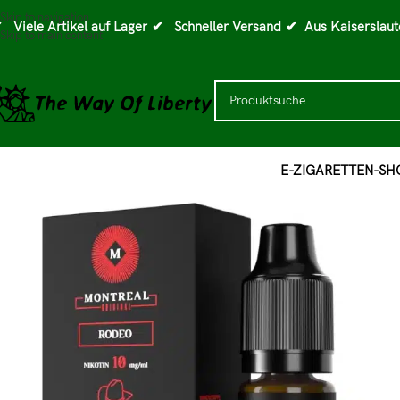
Skip to navigation
 Viele Artikel auf Lager
✔ Schneller Versand
✔ Aus Kaiserslaut
Skip to main content
E-ZIGARETTEN-SH