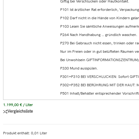
Giftig bei Verschlucken oder Hautkontakt.
P101 Ist ärztlicher Rat erforderlich, Verpackun
P102 Darf nicht in die Hände von Kindern gela
P103 Lesen Sie sämtliche Anweisungen aufmerk
P264 Nach Handhabung … gründlich waschen.
P270 Bei Gebrauch nicht essen, trinken oder r
Nur im Freien oder in gut belüfteten Räumen v
Bei Unwohlsein GIFTINFORMATIONSZENTRUM/A
P330 Mund ausspülen.
P301+P310 BEI VERSCHLUCKEN: Sofort GIFT
P302+P352 BEI BERÜHRUNG MIT DER HAUT: Mit
P501 Inhalt/Behälter entsprechender Vorschrift
1.199,00
€
/
Liter
Vergleichsliste
Produkt enthält: 0,01
Liter