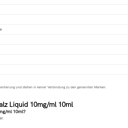
ix
ientierung und stehen in keiner Verbindung zu den genannten Marken.
alz Liquid 10mg/ml 10ml
0mg/ml 10ml?
er.