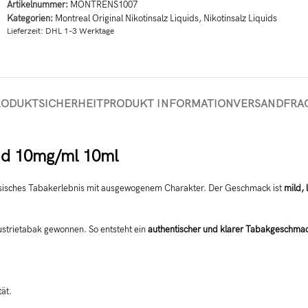
Artikelnummer:
MONTRENS1007
Kategorien:
Montreal Original Nikotinsalz Liquids
,
Nikotinsalz Liquids
Lieferzeit:
DHL 1-3 Werktage
RODUKTSICHERHEIT
PRODUKT INFORMATION
VERSAND
FRA
uid 10mg/ml 10ml
assisches Tabakerlebnis mit ausgewogenem Charakter. Der Geschmack ist
mild,
ustrietabak gewonnen. So entsteht ein
authentischer und klarer Tabakgeschma
tät.