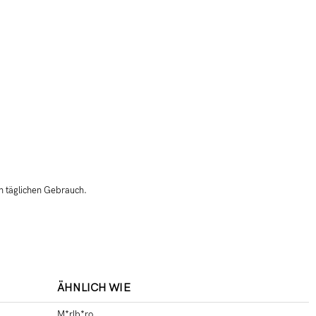
n täglichen Gebrauch.
ÄHNLICH WIE
M*rlb*ro