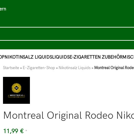
ern
OP
NIKOTINSALZ LIQUIDS
LIQUIDS
E-ZIGARETTEN ZUBEHÖR
MISC
Startseite
»
E-Zigaretten-Shop
»
Nikotinsalz Liquids
»
Montreal Original Rode
Montreal Original Rodeo Nik
11,99
€
*