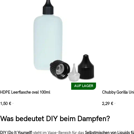
AUF LAGER
HDPE Leerflasche oval 100ml
Chubby Gorilla Uni
1,50
€
2,29
€
*
*
Was bedeutet DIY beim Dampfen?
DIY (Do It Yourself)
steht im Vape-Bereich für das
Selbstmischen von Liquids fü