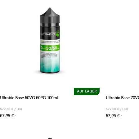
AUF LAGER
Ultrabio Base 50VG 50PG 100ml
Ultrabio Base 70
579,50
€
/
Liter
579,50
€
/
Liter
57,95
€
57,95
€
*
*