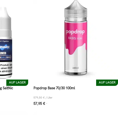
AUF LAGER
AUF LAGER
g SaltNic
Popdrop Base 70/30 100ml
579,50
€
/
Liter
57,95
€
*