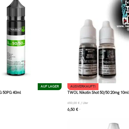
AUF LAGER
AUSVERKAUFT!
VG 50PG 40ml
TWOL Nikotin Shot 50/50 20mg 10ml
650,00
€
/
Liter
6,50
€
*