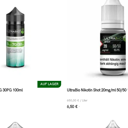
AUF LAGER
VG 30PG 100ml
UltraBio Nikotin Shot 20mg/ml 50/50
650,00
€
/
Liter
6,50
€
*