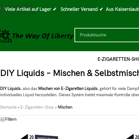
Skip to navigation
 Viele Artikel auf Lager
✔ Schneller Versand
✔ Aus Kaiserslaut
Skip to main content
E-ZIGARETTEN-SH
DIY Liquids – Mischen & Selbstmisc
DIY Liquids
, also das
Mischen von E-Zigaretten Liquids
, gehört für viele Damp
individuelles Liquid herzustellen. Dieses System bietet maximale Kontrolle 
Startseite
»
E-Zigaretten-Shop
»
Mischen
Filtern