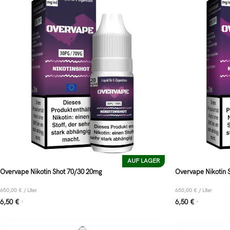
AUF LAGER
Overvape Nikotin Shot 70/30 20mg
Overvape Nikotin 
650,00
€
/
Liter
650,00
€
/
Liter
6,50
€
6,50
€
*
*