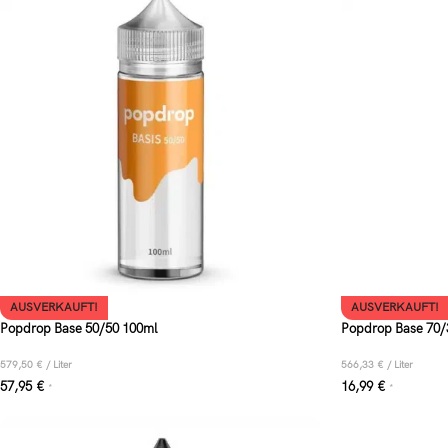
AUSVERKAUFT!
AUSVERKAUFT!
Popdrop Base 50/50 100ml
Popdrop Base 70/
579,50
€
/
Liter
566,33
€
/
Liter
57,95
€
16,99
€
*
*