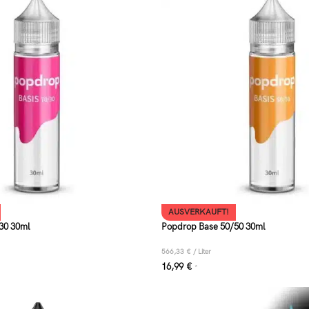
AUSVERKAUFT!
30 30ml
Popdrop Base 50/50 30ml
566,33
€
/
Liter
16,99
€
*