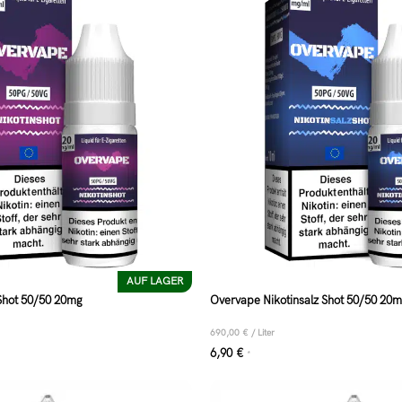
AUF LAGER
Shot 50/50 20mg
Overvape Nikotinsalz Shot 50/50 20m
690,00
€
/
Liter
6,90
€
*