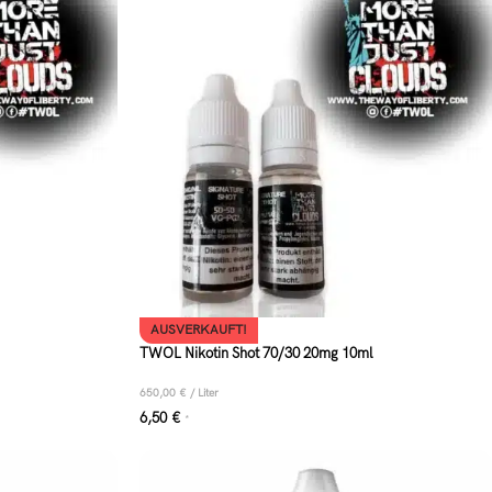
AUSVERKAUFT!
TWOL Nikotin Shot 70/30 20mg 10ml
650,00
€
/
Liter
6,50
€
*