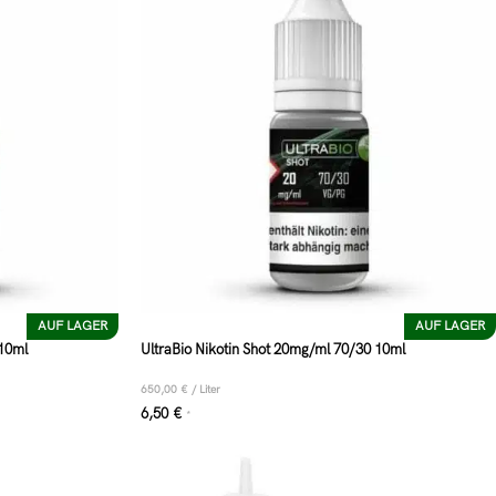
AUF LAGER
AUF LAGER
 10ml
UltraBio Nikotin Shot 20mg/ml 70/30 10ml
650,00
€
/
Liter
6,50
€
*