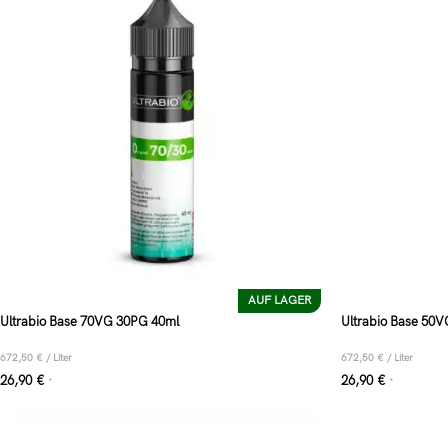
AUF LAGER
Ultrabio Base 70VG 30PG 40ml
Ultrabio Base 50
672,50
€
/
Liter
672,50
€
/
Liter
26,90
€
26,90
€
*
*