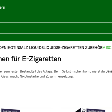
ern
OP
NIKOTINSALZ LIQUIDS
LIQUIDS
E-ZIGARETTEN ZUBEHÖR
MISC
hen für E-Zigaretten
fer zum festen Bestandteil des Alltags. Beim Selbstmischen kombinierst du
Bas
über Geschmack, Nikotinstärke und Zusammensetzung.