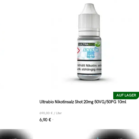
AUF LAGER
Ultrabio Nikotinsalz Shot 20mg 50VG/50PG 10ml
690,00
€
/
Liter
6,90
€
*