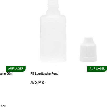
AUF LAGER
AUF LAGER
asche 60ml
PE Leerflasche Rund
Ab
0,49
€
*
 her.