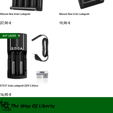
Nitecore New i4 4er Ladegerät
Nitecore New i2 2er Ladegerät
27,90
€
19,90
€
*
*
AUF LAGER
EFEST Soda Ladegerät 220V 2 Akkus
16,90
€
*