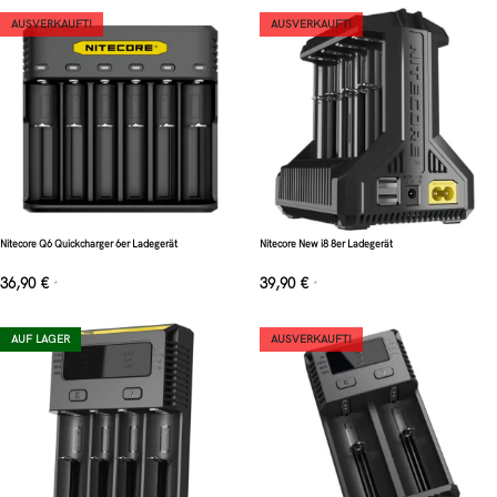
AUSVERKAUFT!
AUSVERKAUFT!
Nitecore Q6 Quickcharger 6er Ladegerät
Nitecore New i8 8er Ladegerät
36,90
€
39,90
€
*
*
AUF LAGER
AUSVERKAUFT!