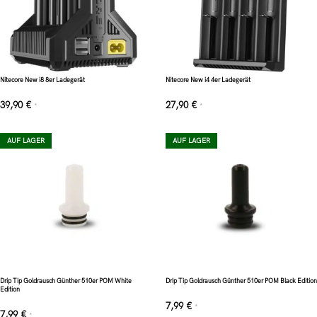
Nitecore New i8 8er Ladegerät
Nitecore New i4 4er Ladegerät
39,90
€
27,90
€
*
*
AUF LAGER
AUF LAGER
Drip Tip Goldrausch Günther 510er POM White
Drip Tip Goldrausch Günther 510er POM Black Edition
Edition
7,99
€
*
7,99
€
*