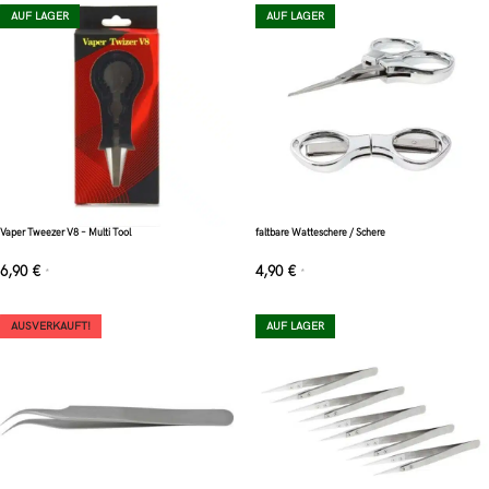
AUF LAGER
AUF LAGER
Vaper Tweezer V8 – Multi Tool
faltbare Watteschere / Schere
6,90
€
4,90
€
*
*
AUSVERKAUFT!
AUF LAGER