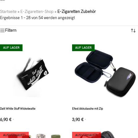
Startseite
»
E-Zigaretten-Shop
»
E-Zigaretten Zubehör
Ergebnisse 1 – 28 von 54 werden angezeigt
Filtern
AUF LAGER
AUF LAGER
Datt White Stuff Wickelwatte
Efest Akkutasche mit Zip
6,90
€
3,90
€
*
*
AUSVERKAUFT!
AUSVERKAUFT!