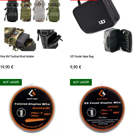
Vice M4 Tactical Mod Holster
UD Youde Vape Bag
19,90
€
9,90
€
*
*
AUF LAGER
AUF LAGER