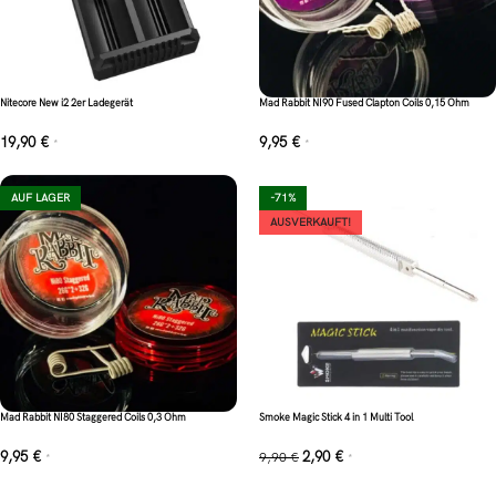
Nitecore New i2 2er Ladegerät
Mad Rabbit NI90 Fused Clapton Coils 0,15 Ohm
19,90
€
9,95
€
*
*
AUF LAGER
-71%
AUSVERKAUFT!
Mad Rabbit NI80 Staggered Coils 0,3 Ohm
Smoke Magic Stick 4 in 1 Multi Tool
9,95
€
2,90
€
9,90
€
*
*