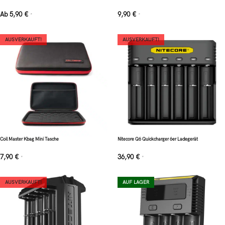
Ab
5,90
€
9,90
€
*
*
AUSVERKAUFT!
AUSVERKAUFT!
Coil Master Kbag Mini Tasche
Nitecore Q6 Quickcharger 6er Ladegerät
7,90
€
36,90
€
*
*
AUSVERKAUFT!
AUF LAGER