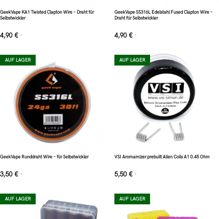
GeekVape KA1 Twisted Clapton Wire – Draht für
GeekVape SS316L Edelstahl Fused Clapton Wire –
Selbstwickler
Draht für Selbstwickler
4,90
€
4,90
€
*
*
AUF LAGER
AUF LAGER
GeekVape Runddraht Wire – für Selbstwickler
VSI Aromamizer prebuilt Alien Coils A1 0.45 Ohm
3,50
€
5,50
€
*
*
AUF LAGER
AUF LAGER