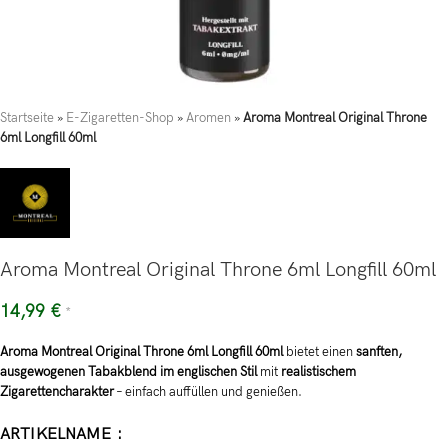
Startseite
»
E-Zigaretten-Shop
»
Aromen
»
Aroma Montreal Original Throne
6ml Longfill 60ml
Aroma Montreal Original Throne 6ml Longfill 60ml
14,99
€
*
Aroma Montreal Original Throne 6ml Longfill 60ml
bietet einen
sanften,
ausgewogenen Tabakblend im englischen Stil
mit
realistischem
Zigarettencharakter
– einfach auffüllen und genießen.
ARTIKELNAME