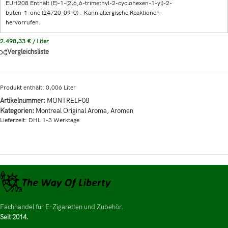
EUH208 Enthält (E)-1-(2,6,6-trimethyl-2-cyclohexen-1-yl)-2-
buten-1-one (24720-09-0) . Kann allergische Reaktionen
hervorrufen.
2.498,33
€
/
Liter
Vergleichsliste
Produkt enthält: 0,006
Liter
Artikelnummer:
MONTRELF08
Kategorien:
Montreal Original Aroma
,
Aromen
Lieferzeit:
DHL 1-3 Werktage
Fachhandel für E-Zigaretten und Zubehör.
Seit 2014.