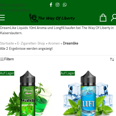
Skip to navigation
Skip to main content
DreamLike Liquids 10ml Aroma und Longfill kaufen bei The Way Of Liberty in
Kaiserslautern.
Startseite
»
E-Zigaretten-Shop
»
Aromen
»
Dreamlike
Alle 2 Ergebnisse werden angezeigt
Filtern
Auf Lager
Auf Lager