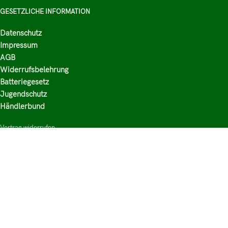
GESETZLICHE INFORMATION
Datenschutz
Impressum
AGB
Widerrufsbelehrung
Batteriegesetz
Jugendschutz
Händlerbund
Vertrag widerrufen
HAUPTKATEGORIEN
Shop
Nikotinsalz Liquids
E-Zigaretten Zubehör
Mischen