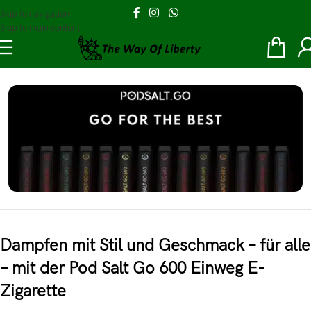
Skip to navigation
Skip to main content
Disposables
POD SALT GO 600
Einweg E-Zigarette
Dampfen mit Stil und Geschmack – für alle
POD SALT GO 600. Die Einweg E-Zigarette, oder sogenannte Disposables, findest
du hier mit verschiedenen Geschmacksrichtungen. POD SALT GO 600 bei
– mit der Pod Salt Go 600 Einweg E-
thewayofliberty.de
Zigarette