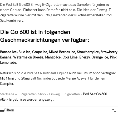
Die Pod Salt Go 600 Einweg E-Zigarette macht das Dampfen für jeden zu
einem Genuss. Einfacher kann Dampfen nicht sein. Die Idee der Einweg-E-
Zigarette wurde hier mit den Erfolgsrezepten der Nikotinsalzhersteller Pod-
Salt kombiniert.
Die Go 600 ist in folgenden
Geschmacksrichtungen verfügbar:
Banana Ice, Blue Ice, Grape Ice, Mixed Berries Ice, Strawberry Ice, Strawberry
Banana, Watermelon Breeze, Mango Ice, Cola Lime, Energy, Orange Ice, Pink
Lemonade.
Natürlich sind die
Pod Salt Nikotinsalz Liquids
auch bei uns im Shop verfügbar.
Mit 11mg und 20mg Salt Nic findest du jede Menge Auswahl für deinen
Dampfer.
Startseite
»
E-Zigaretten-Shop
»
Einweg E-Zigaretten
»
Pod Salt Go 600
Alle 7 Ergebnisse werden angezeigt
Filtern