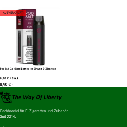
AUSVERKAUFT!
Pod Salt Go Mixed Berries Ice Einweg E-Zigarette
8,90
€
/
Stück
8,90
€
*
Fachhandel für E-Zigaretten und Zubehör.
Seit 2014.