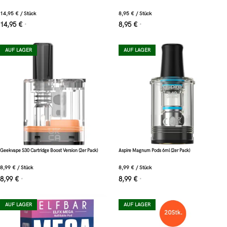
14,95
€
/
Stück
8,95
€
/
Stück
14,95
€
8,95
€
*
*
AUF LAGER
AUF LAGER
Geekvape S30 Cartridge Boost Version (2er Pack)
Aspire Magnum Pods 6ml (2er Pack)
8,99
€
/
Stück
8,99
€
/
Stück
8,99
€
8,99
€
*
*
AUF LAGER
AUF LAGER