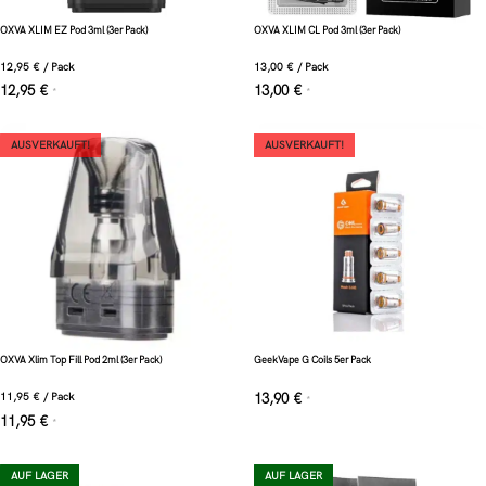
OXVA XLIM EZ Pod 3ml (3er Pack)
OXVA XLIM CL Pod 3ml (3er Pack)
12,95
€
/
Pack
13,00
€
/
Pack
12,95
€
13,00
€
*
*
AUSVERKAUFT!
AUSVERKAUFT!
OXVA Xlim Top Fill Pod 2ml (3er Pack)
GeekVape G Coils 5er Pack
11,95
€
/
Pack
13,90
€
*
11,95
€
*
AUF LAGER
AUF LAGER