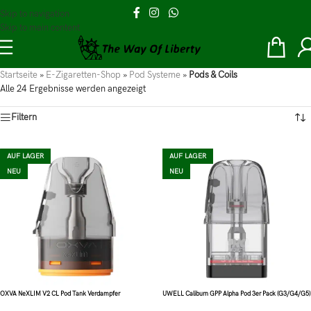
Skip to navigation
Skip to main content
Startseite
»
E-Zigaretten-Shop
»
Pod Systeme
»
Pods & Coils
Alle 24 Ergebnisse werden angezeigt
Filtern
AUF LAGER
AUF LAGER
NEU
NEU
OXVA NeXLIM V2 CL Pod Tank Verdampfer
UWELL Caliburn GPP Alpha Pod 3er Pack (G3/G4/G5)