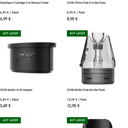
GeekVape S Cartridge 2 ml (Wenax S Pods)
OXVA VPrime Pods 5 ml (2er Pack)
6,99
€
/
Stück
8,95
€
/
Pack
6,99
€
8,95
€
*
*
AUF LAGER
AUF LAGER
OXVA NeXlim XLIM Adapter
OXVA NeXlim Pods 4ml (3er Pack)
3,49
€
/
Stück
12,95
€
/
Pack
3,49
€
12,95
€
*
*
AUF LAGER
AUF LAGER