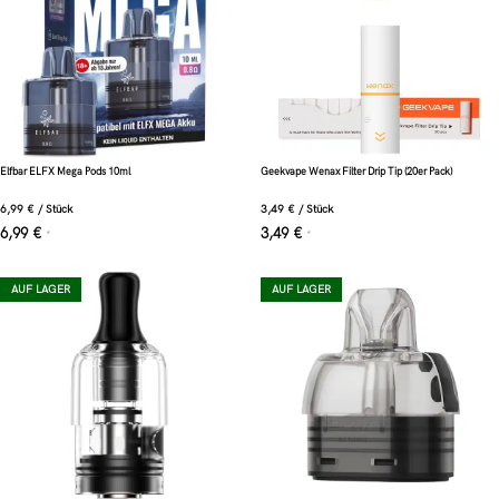
Elfbar ELFX Mega Pods 10ml
Geekvape Wenax Filter Drip Tip (20er Pack)
6,99
€
/
Stück
3,49
€
/
Stück
6,99
€
3,49
€
*
*
AUF LAGER
AUF LAGER