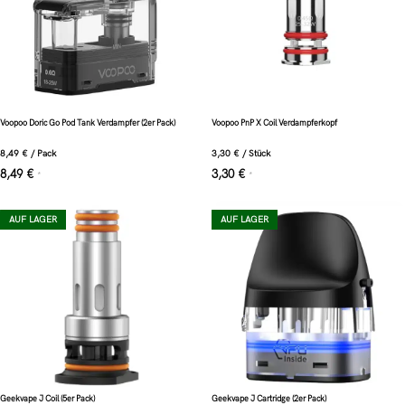
Voopoo Doric Go Pod Tank Verdampfer (2er Pack)
Voopoo PnP X Coil Verdampferkopf
8,49
€
/
Pack
3,30
€
/
Stück
8,49
€
3,30
€
*
*
AUF LAGER
AUF LAGER
Geekvape J Coil (5er Pack)
Geekvape J Cartridge (2er Pack)