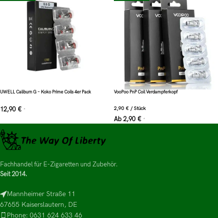
UWELL Caliburn G – Koko Prime Coils 4er Pack
VooPoo PnP Coil Verdampferkopf
12,90
€
2,90
€
/
Stück
*
Ab
2,90
€
*
Fachhandel für E-Zigaretten und Zubehör.
Seit 2014.
Mannheimer Straße 11
67655 Kaiserslautern, DE
Phone: 0631 624 633 46