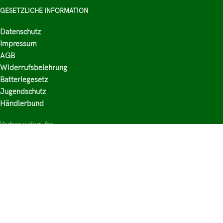
GESETZLICHE INFORMATION
Datenschutz
Impressum
AGB
Widerrufsbelehrung
Batteriegesetz
Jugendschutz
Händlerbund
Vertrag widerrufen
HAUPTKATEGORIEN
Shop
Nikotinsalz Liquids
E-Zigaretten Zubehör
Mischen