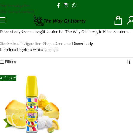
Skip to navigation
Skip to main content
Dinner Lady Aroma Longfill kaufen bei The Way Of Liberty in Kaiserslautern.
Startseite
»
E-Zigaretten-Shop
»
Aromen
»
Dinner Lady
Einzelnes Ergebnis wird angezeigt
Filtern
Auf Lager