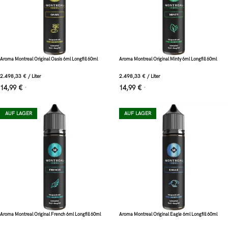
Aroma Montreal Original Oasis 6ml Longfill 60ml
Aroma Montreal Original Minty 6ml Longfill 60ml
2.498,33
€
/
Liter
2.498,33
€
/
Liter
14,99
€
14,99
€
*
*
AUF LAGER
AUF LAGER
Aroma Montreal Original French 6ml Longfill 60ml
Aroma Montreal Original Eagle 6ml Longfill 60ml