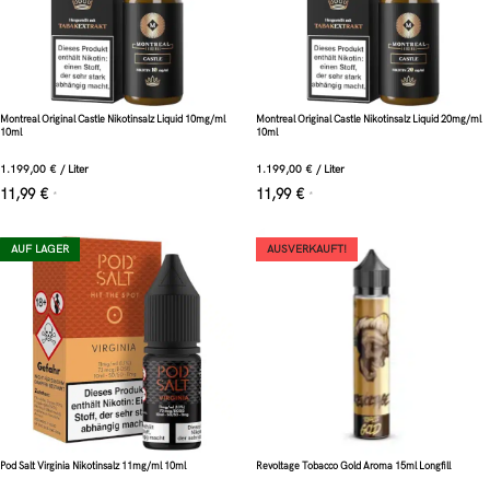
Montreal Original Castle Nikotinsalz Liquid 10mg/ml
Montreal Original Castle Nikotinsalz Liquid 20mg/ml
10ml
10ml
1.199,00
€
/
Liter
1.199,00
€
/
Liter
11,99
€
11,99
€
*
*
AUF LAGER
AUSVERKAUFT!
Pod Salt Virginia Nikotinsalz 11mg/ml 10ml
Revoltage Tobacco Gold Aroma 15ml Longfill