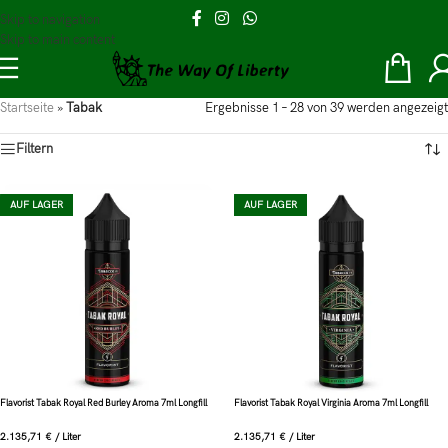
Skip to navigation
Skip to main content
Startseite
»
Tabak
Ergebnisse 1 – 28 von 39 werden angezeigt
Filtern
AUF LAGER
AUF LAGER
Flavorist Tabak Royal Red Burley Aroma 7ml Longfill
Flavorist Tabak Royal Virginia Aroma 7ml Longfill
2.135,71
€
/
Liter
2.135,71
€
/
Liter