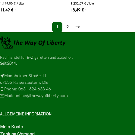
1.149,00
€
/
Liter
1.232,67
€
/
Liter
11,49
€
18,49
€
*
*
1
2
→
Fachhandel für E-Zigaretten und Zubehör.
Seit 2014.
Mannheimer Straße 11
67655 Kaiserslautern, DE
Phone: 0631 624 633 46
Mail: online@thewayofliberty.com
ALLGEMEINE INFORMATION
Mein Konto
Zahlung/Versand