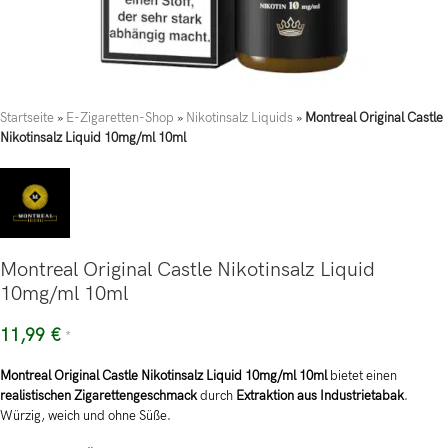
Startseite
»
E-Zigaretten-Shop
»
Nikotinsalz Liquids
»
Montreal Original Castle
Nikotinsalz Liquid 10mg/ml 10ml
Montreal Original Castle Nikotinsalz Liquid
10mg/ml 10ml
11,99
€
*
Montreal Original Castle Nikotinsalz Liquid 10mg/ml 10ml
bietet einen
realistischen Zigarettengeschmack
durch
Extraktion aus Industrietabak
.
Würzig, weich und ohne Süße.