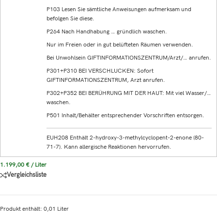
P103 Lesen Sie sämtliche Anweisungen aufmerksam und
befolgen Sie diese.
P264 Nach Handhabung … gründlich waschen.
Nur im Freien oder in gut belüfteten Räumen verwenden.
Bei Unwohlsein GIFTINFORMATIONSZENTRUM/Arzt/… anrufen.
P301+P310 BEI VERSCHLUCKEN: Sofort
GIFTINFORMATIONSZENTRUM, Arzt anrufen.
P302+P352 BEI BERÜHRUNG MIT DER HAUT: Mit viel Wasser/…
waschen.
P501 Inhalt/Behälter entsprechender Vorschriften entsorgen.
EUH208 Enthält 2-hydroxy-3-methylcyclopent-2-enone (80-
71-7). Kann allergische Reaktionen hervorrufen.
1.199,00
€
/
Liter
Vergleichsliste
Produkt enthält: 0,01
Liter