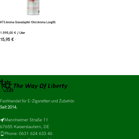
KTS Aroma Granatapfel 10ml Aroma Longfill
1.595,00
€
/
Liter
15,95
€
*
Fachhandel für E-Zigaretten und Zubehör.
Seit 2014.
Mannheimer Straße 11
67655 Kaiserslautern, DE
Phone: 0631 624 633 46