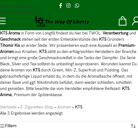
Skip to navigation
Skip to main content
KTS Aroma
in Form von Longfill findest du hier bei TWOL.
Verantwortung
und
Geschmack
stehen seit der ersten Entwicklerstunde des
KTS
Gründers
Tihomir Kis
an erster Stelle. Wir präsentieren euch eine Auswahl an
Premium-
Aromen
aus Kroatien.
KTS
zählt zu den erfolgreichten Herstellern der Branche
und bringt eine große Geschmacksvielfalt in die Tanks der Dampfer. Die Serie
Black, Silver und Tea solltest du unbedingt ausprobieren. Abrunden kannst Du
deine Aromen von
KTS
durch Green, Min-Z, Superfruit und Pudding. Das
gebrauchsfertige Liquid erhälst du, in dem du die Aromaflasche öffnest, mit
deiner Base und ggf. Nikotinshots befüllst, dann wieder schließen, schütteln
und genießen. Bitte beachte die vom Hersteller empfohlene Reifezeit.
KTS
Aroma
, Premium der Spitzenklasse.
Startseite
»
E-Zigaretten-Shop
»
Aromen
»
KTS
Alle 3 Ergebnisse werden angezeigt
Filtern