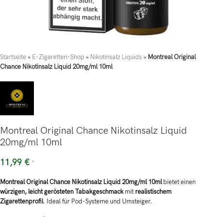
Startseite
»
E-Zigaretten-Shop
»
Nikotinsalz Liquids
»
Montreal Original
Chance Nikotinsalz Liquid 20mg/ml 10ml
Montreal Original Chance Nikotinsalz Liquid
20mg/ml 10ml
11,99
€
*
Montreal Original Chance Nikotinsalz Liquid 20mg/ml 10ml
bietet einen
würzigen, leicht gerösteten Tabakgeschmack
mit
realistischem
Zigarettenprofil
. Ideal für Pod-Systeme und Umsteiger.