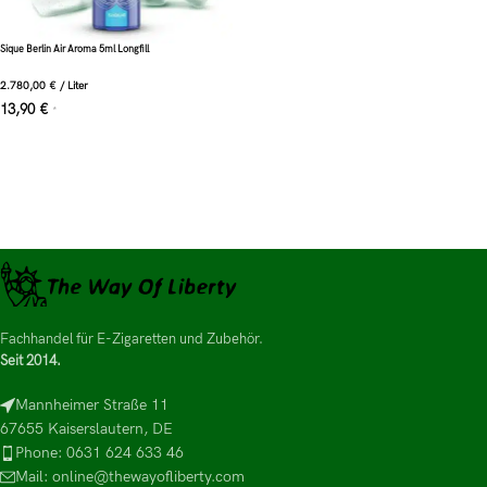
Sique Berlin Air Aroma 5ml Longfill
2.780,00
€
/
Liter
13,90
€
*
Fachhandel für E-Zigaretten und Zubehör.
Seit 2014.
Mannheimer Straße 11
67655 Kaiserslautern, DE
Phone: 0631 624 633 46
Mail: online@thewayofliberty.com