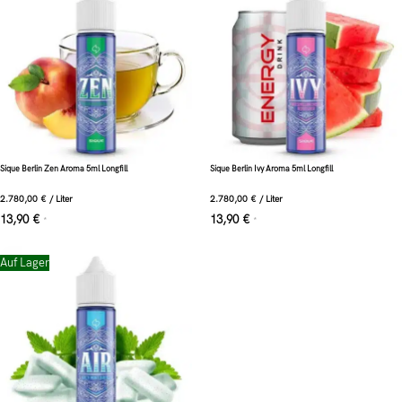
Sique Berlin Zen Aroma 5ml Longfill
Sique Berlin Ivy Aroma 5ml Longfill
2.780,00
€
/
Liter
2.780,00
€
/
Liter
13,90
€
13,90
€
*
*
Auf Lager