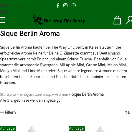
Skip to navigation
Skip to main content
Sique Berlin Aroma
Sique Berlin Aroma kaufen bei The Way Of Liberty in Kaiserslautern. Die
erfolgreiche Aroma Reihe für Deine E-Zigarette kommt aus Deutschland.
Spearmint vereint mit Frucht und einem Schuss Frische. Ebenfalls von Sique
stammt die Aromaserie
Evergreen
.
Mit Apple Mint
,
Grape Mint
,
Melon Mint
,
Mango Mint
und
Lime Mint
kreiert Sique weitere legendäre Aromen mit dem
beliebeten Hauch Spearmint und Frische. Natürlich kombiniert mit leckeren
Früchten.
Startseite
»
E-Zigaretten-Shop
»
Aromen
»
Sique Berlin Aroma
Alle 3 Ergebnisse werden angezeigt
Filtern
Auf Lager
Auf Lager