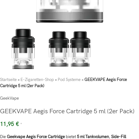
Startseite
»
E-Zigaretten-Shop
»
Pod Systeme
»
GEEKVAPE Aegis Force
Cartridge 5 ml (2er Pack)
GeekVape
GEEKVAPE Aegis Force Cartridge 5 ml (2er Pack)
11,95
€
*
Die
Geekvape Aegis Force Cartridge
bietet
5 ml Tankvolumen
,
Side-Fill