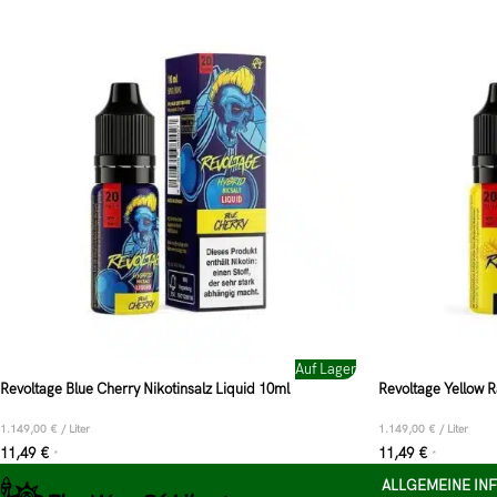
Auf Lager
Revoltage Blue Cherry Nikotinsalz Liquid 10ml
Revoltage Yellow R
1.149,00
€
/
Liter
1.149,00
€
/
Liter
11,49
€
11,49
€
*
*
ALLGEMEINE IN