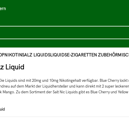
ern
OP
NIKOTINSALZ LIQUIDS
LIQUIDS
E-ZIGARETTEN ZUBEHÖR
MISC
z Liquid
Die Liquids sind mit 20mg und 10mg Nikotingehalt verfügbar. Blue Cherry lockt m
andneu auf dem Markt der Liquidhersteller und kann direkt mit 2 super lecker
Mango. Zu dem Sortiment der Salt Nic Liquids gibt es Blue Cherry und Yellow
uid