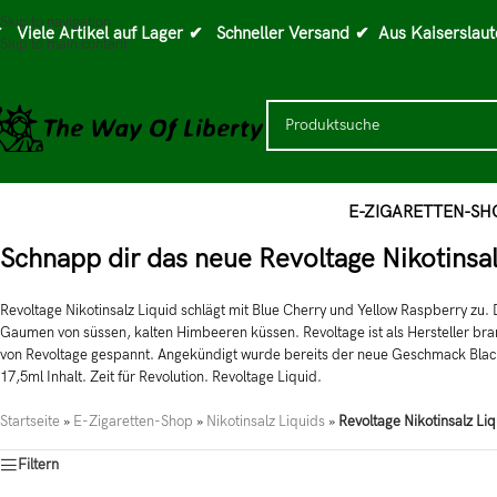
Skip to navigation
 Viele Artikel auf Lager
✔ Schneller Versand
✔ Aus Kaiserslaut
Skip to main content
E-ZIGARETTEN-SH
Schnapp dir das neue Revoltage Nikotinsal
Revoltage Nikotinsalz Liquid schlägt mit Blue Cherry und Yellow Raspberry zu. 
Gaumen von süssen, kalten Himbeeren küssen. Revoltage ist als Hersteller br
von Revoltage gespannt. Angekündigt wurde bereits der neue Geschmack Black 
17,5ml Inhalt. Zeit für Revolution. Revoltage Liquid.
Startseite
»
E-Zigaretten-Shop
»
Nikotinsalz Liquids
»
Revoltage Nikotinsalz Liq
Filtern