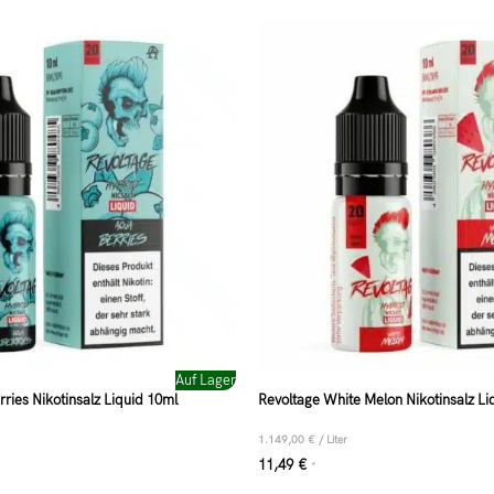
Auf Lager
ries Nikotinsalz Liquid 10ml
Revoltage White Melon Nikotinsalz Li
1.149,00
€
/
Liter
11,49
€
*