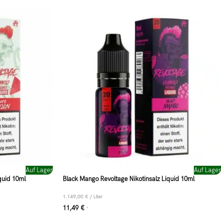
Auf Lager
Auf Lager
quid 10ml
Black Mango Revoltage Nikotinsalz Liquid 10ml
1.149,00
€
/
Liter
11,49
€
*