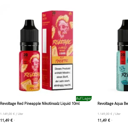
Auf Lager
Revoltage Red Pineapple Nikotinsalz Liquid 10ml
Revoltage Aqua Ber
1.149,00
€
/
Liter
1.149,00
€
/
Liter
11,49
€
11,49
€
*
*