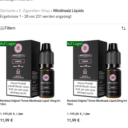
Startseite
»
E-Zigaretten-Shop
»
Nikotinsalz Liquids
Ergebnisse 1 – 28 von 231 werden angezeigt
Filtern
Auf Lager
Auf Lager
Montreal Original Throne Nikotinsalz Liquid 10mg/ml
Montreal Original Throne Nikotinsalz Liquid 20mg/ml
10ml
10ml
1.199,00
€
/
Liter
1.199,00
€
/
Liter
11,99
€
11,99
€
*
*