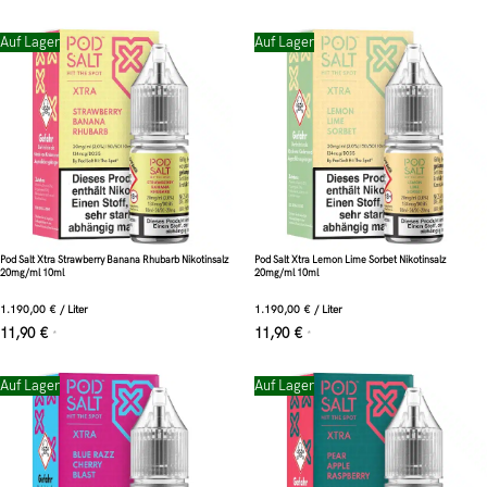
Auf Lager
Auf Lager
Pod Salt Xtra Strawberry Banana Rhubarb Nikotinsalz
Pod Salt Xtra Lemon Lime Sorbet Nikotinsalz
20mg/ml 10ml
20mg/ml 10ml
1.190,00
€
/
Liter
1.190,00
€
/
Liter
11,90
€
11,90
€
*
*
Auf Lager
Auf Lager