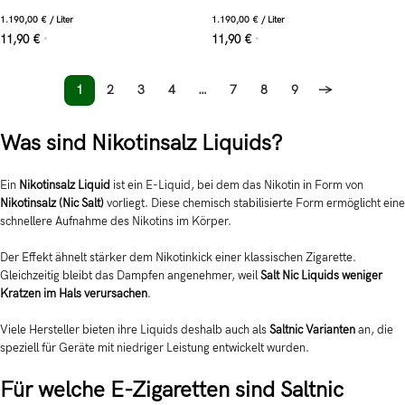
1.190,00
€
/
Liter
1.190,00
€
/
Liter
11,90
€
11,90
€
*
*
1
2
3
4
…
7
8
9
→
Was sind Nikotinsalz Liquids?
Ein
Nikotinsalz Liquid
ist ein E-Liquid, bei dem das Nikotin in Form von
Nikotinsalz (Nic Salt)
vorliegt. Diese chemisch stabilisierte Form ermöglicht eine
schnellere Aufnahme des Nikotins im Körper.
Der Effekt ähnelt stärker dem Nikotinkick einer klassischen Zigarette.
Gleichzeitig bleibt das Dampfen angenehmer, weil
Salt Nic Liquids weniger
Kratzen im Hals verursachen
.
Viele Hersteller bieten ihre Liquids deshalb auch als
Saltnic Varianten
an, die
speziell für Geräte mit niedriger Leistung entwickelt wurden.
Für welche E-Zigaretten sind Saltnic