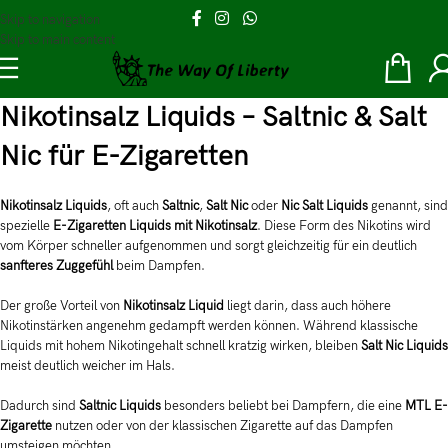
Skip to navigation
Skip to main content
Nikotinsalz Liquids – Saltnic & Salt
Nic für E-Zigaretten
Nikotinsalz Liquids
, oft auch
Saltnic
,
Salt Nic
oder
Nic Salt Liquids
genannt, sind
spezielle
E-Zigaretten Liquids mit Nikotinsalz
. Diese Form des Nikotins wird
vom Körper schneller aufgenommen und sorgt gleichzeitig für ein deutlich
sanfteres Zuggefühl
beim Dampfen.
Der große Vorteil von
Nikotinsalz Liquid
liegt darin, dass auch höhere
Nikotinstärken angenehm gedampft werden können. Während klassische
Liquids mit hohem Nikotingehalt schnell kratzig wirken, bleiben
Salt Nic Liquids
meist deutlich weicher im Hals.
Dadurch sind
Saltnic Liquids
besonders beliebt bei Dampfern, die eine
MTL E-
Zigarette
nutzen oder von der klassischen Zigarette auf das Dampfen
umsteigen möchten.