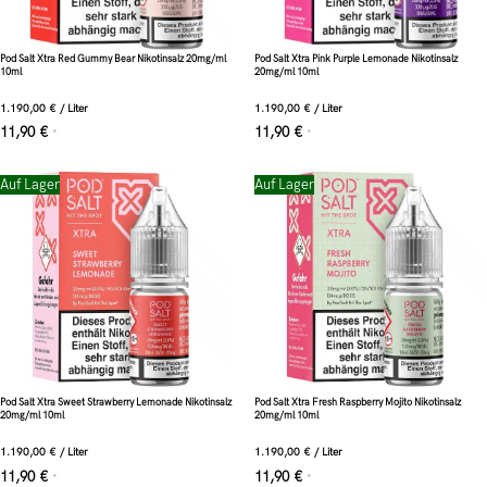
Pod Salt Xtra Red Gummy Bear Nikotinsalz 20mg/ml
Pod Salt Xtra Pink Purple Lemonade Nikotinsalz
10ml
20mg/ml 10ml
1.190,00
€
/
Liter
1.190,00
€
/
Liter
11,90
€
11,90
€
*
*
Auf Lager
Auf Lager
Pod Salt Xtra Sweet Strawberry Lemonade Nikotinsalz
Pod Salt Xtra Fresh Raspberry Mojito Nikotinsalz
20mg/ml 10ml
20mg/ml 10ml
1.190,00
€
/
Liter
1.190,00
€
/
Liter
11,90
€
11,90
€
*
*