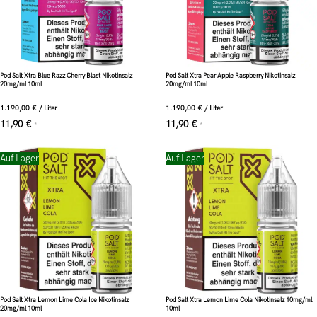
Pod Salt Xtra Blue Razz Cherry Blast Nikotinsalz
Pod Salt Xtra Pear Apple Raspberry Nikotinsalz
20mg/ml 10ml
20mg/ml 10ml
1.190,00
€
/
Liter
1.190,00
€
/
Liter
11,90
€
11,90
€
*
*
Auf Lager
Auf Lager
Pod Salt Xtra Lemon Lime Cola Ice Nikotinsalz
Pod Salt Xtra Lemon Lime Cola Nikotinsalz 10mg/ml
20mg/ml 10ml
10ml