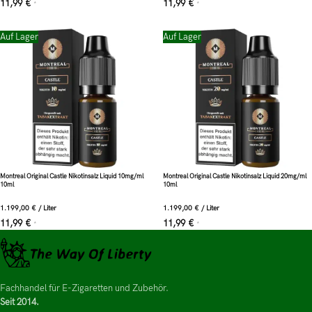
11,99
€
11,99
€
*
*
Auf Lager
Auf Lager
Montreal Original Castle Nikotinsalz Liquid 10mg/ml
Montreal Original Castle Nikotinsalz Liquid 20mg/ml
10ml
10ml
1.199,00
€
/
Liter
1.199,00
€
/
Liter
11,99
€
11,99
€
*
*
Fachhandel für E-Zigaretten und Zubehör.
Seit 2014.