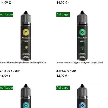
14,99
€
14,99
€
*
*
Auf Lager
Auf Lager
Aroma Montreal Original Oasis 6ml Longfill 60ml
Aroma Montreal Original Minty 6ml Longfill 60ml
2.498,33
€
/
Liter
2.498,33
€
/
Liter
14,99
€
14,99
€
*
*
Auf Lager
Auf Lager