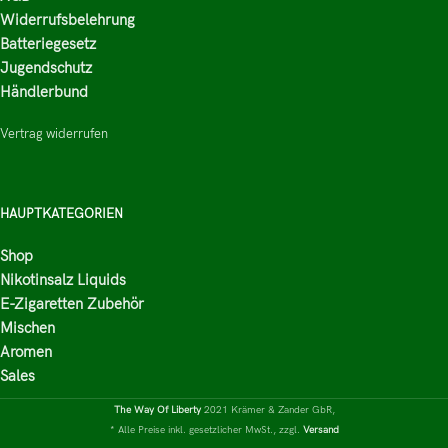
Widerrufsbelehrung
Batteriegesetz
Jugendschutz
Händlerbund
Vertrag widerrufen
HAUPTKATEGORIEN
Shop
Nikotinsalz Liquids
E-Zigaretten Zubehör
Mischen
Aromen
Sales
The Way Of Liberty
2021 Krämer & Zander GbR,
* Alle Preise inkl. gesetzlicher MwSt., zzgl.
Versand