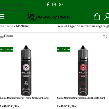
Skip to navigation
Skip to main content
Startseite
»
Montreal
Alle 24 Ergebnisse werden angezeigt
Filtern
Auf Lager
Auf Lager
Aroma Montreal Original Throne 6ml Longfill 60ml
Aroma Montreal Original Rodeo 6ml Longfill 60ml
2.498,33
€
/
Liter
2.498,33
€
/
Liter