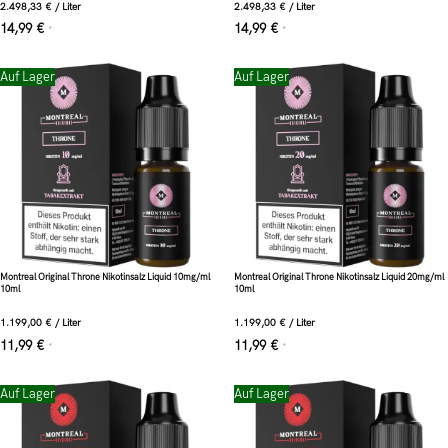
2.498,33
€
/
Liter
2.498,33
€
/
Liter
14,99
€
14,99
€
*
*
Auf Lager
Auf Lager
Montreal Original Throne Nikotinsalz Liquid 10mg/ml
Montreal Original Throne Nikotinsalz Liquid 20mg/ml
10ml
10ml
1.199,00
€
/
Liter
1.199,00
€
/
Liter
11,99
€
11,99
€
*
*
Auf Lager
Auf Lager