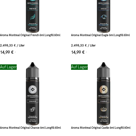
Aroma Montreal Original French 6ml Longfill 60ml
Aroma Montreal Original Eagle 6ml Longfill 60ml
2.498,33
€
/
Liter
2.498,33
€
/
Liter
14,99
€
14,99
€
*
*
Auf Lager
Auf Lager
Aroma Montreal Original Chance 6ml Longfill 60ml
Aroma Montreal Original Castle 6ml Longfill 60ml