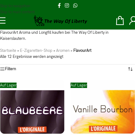
Skip to navigation
Skip to main content
FlavourArt Aroma und Longfill kaufen bei The Way Of Liberty in
Kaiserslautern.
Startseite
»
E-Zigaretten-Shop
»
Aromen
»
FlavourArt
Alle 12 Ergebnisse werden angezeigt
Filtern
Auf Lager
Auf Lager