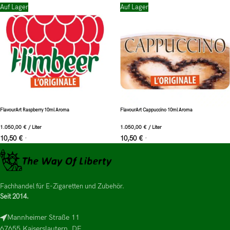
Auf Lager
Auf Lager
FlavourArt Raspberry 10ml Aroma
FlavourArt Cappuccino 10ml Aroma
1.050,00
€
/
Liter
1.050,00
€
/
Liter
10,50
€
10,50
€
*
*
Fachhandel für E-Zigaretten und Zubehör.
Seit 2014.
Mannheimer Straße 11
67655 Kaiserslautern, DE