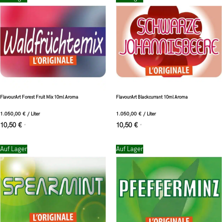
FlavourArt Forest Fruit Mix 10ml Aroma
FlavourArt Blackcurrant 10ml Aroma
1.050,00
€
/
Liter
1.050,00
€
/
Liter
10,50
€
10,50
€
*
*
Auf Lager
Auf Lager