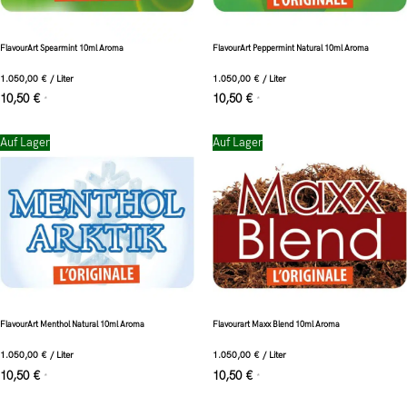
FlavourArt Spearmint 10ml Aroma
FlavourArt Peppermint Natural 10ml Aroma
1.050,00
€
/
Liter
1.050,00
€
/
Liter
10,50
€
10,50
€
*
*
Auf Lager
Auf Lager
FlavourArt Menthol Natural 10ml Aroma
Flavourart Maxx Blend 10ml Aroma
1.050,00
€
/
Liter
1.050,00
€
/
Liter
10,50
€
10,50
€
*
*