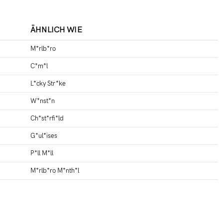
ÄHNLICH WIE
M*rlb*ro
C*m*l
L*cky Str*ke
W*nst*n
Ch*st*rfi*ld
G*ul*ises
P*ll M*ll
M*rlb*ro M*nth*l