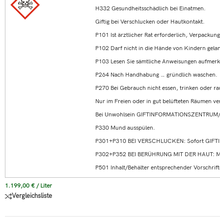
H332 Gesundheitsschädlich bei Einatmen.
Giftig bei Verschlucken oder Hautkontakt.
P101 Ist ärztlicher Rat erforderlich, Verpackun
P102 Darf nicht in die Hände von Kindern gela
P103 Lesen Sie sämtliche Anweisungen aufmerk
P264 Nach Handhabung … gründlich waschen.
P270 Bei Gebrauch nicht essen, trinken oder r
Nur im Freien oder in gut belüfteten Räumen v
Bei Unwohlsein GIFTINFORMATIONSZENTRUM/A
P330 Mund ausspülen.
P301+P310 BEI VERSCHLUCKEN: Sofort GIFT
P302+P352 BEI BERÜHRUNG MIT DER HAUT: Mit
P501 Inhalt/Behälter entsprechender Vorschrift
1.199,00
€
/
Liter
Vergleichsliste