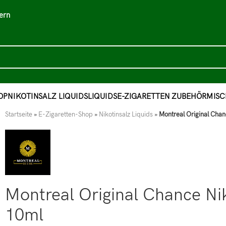
ern
OP
NIKOTINSALZ LIQUIDS
LIQUIDS
E-ZIGARETTEN ZUBEHÖR
MISC
Startseite
»
E-Zigaretten-Shop
»
Nikotinsalz Liquids
»
Montreal Original Chan
Montreal Original Chance Ni
10ml