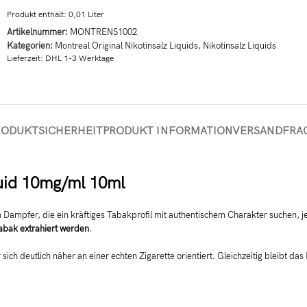
Produkt enthält: 0,01
Liter
Artikelnummer:
MONTRENS1002
Kategorien:
Montreal Original Nikotinsalz Liquids
,
Nikotinsalz Liquids
Lieferzeit:
DHL 1-3 Werktage
RODUKTSICHERHEIT
PRODUKT INFORMATION
VERSAND
FRA
quid 10mg/ml 10ml
an Dampfer, die ein kräftiges Tabakprofil mit authentischem Charakter suchen, 
abak extrahiert werden
.
h deutlich näher an einer echten Zigarette orientiert. Gleichzeitig bleibt das