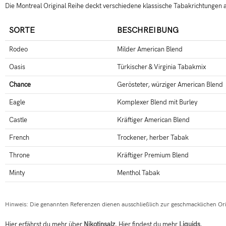
Die Montreal Original Reihe deckt verschiedene klassische Tabakrichtungen 
SORTE
BESCHREIBUNG
Rodeo
Milder American Blend
Oasis
Türkischer & Virginia Tabakmix
Chance
Gerösteter, würziger American Blend
Eagle
Komplexer Blend mit Burley
Castle
Kräftiger American Blend
French
Trockener, herber Tabak
Throne
Kräftiger Premium Blend
Minty
Menthol Tabak
Hinweis: Die genannten Referenzen dienen ausschließlich zur geschmacklichen Or
Hier erfährst du mehr über
Nikotinsalz
. Hier findest du mehr
Liquids
.