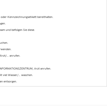
g oder Kennzeichnungsetikett bereithalten.
ngen.
sam und befolgen Sie diese.
auchen.
erwenden.
rzt/… anrufen.
INFORMATIONSZENTRUM, Arzt anrufen.
 viel Wasser/… waschen.
en entsorgen.