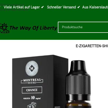
Skip to navigation
 Viele Artikel auf Lager
✔ Schneller Versand
✔ Aus Kaiserslaut
Skip to main content
E-ZIGARETTEN-SH