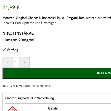
11,99
€
*
Montreal Original Chance Nikotinsalz Liquid 10mg/ml 10ml
bietet einen
würzi
Ideal für Pod-Systeme und Umsteiger.
NIKOTINSTÄRKE
10mg/ml
20mg/ml
Vorrätig
-
+
IN DEN 
inkl. 19 % MwSt.
zzgl.
Versandkosten
Einordnung nach CLP-Verordnung
Gefahr