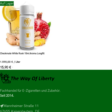
Auf Lager
Checkmate White Rook 10ml Aroma Longfill
1.590,00
€
/
Liter
15,90
€
*
Fachhandel für E-Zigaretten und Zubehör.
Seit 2014.
Mannheimer Straße 11
67655 Kaiserslautern, DE