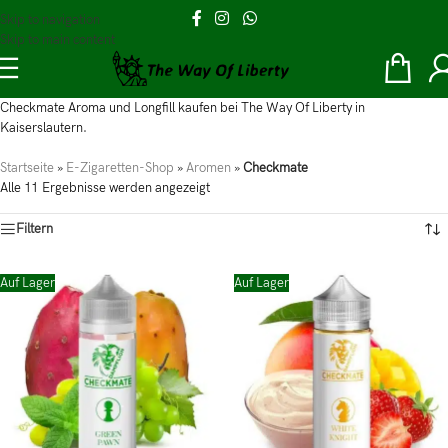
Skip to navigation
Skip to main content
Checkmate Aroma und Longfill kaufen bei The Way Of Liberty in
Kaiserslautern.
Startseite
»
E-Zigaretten-Shop
»
Aromen
»
Checkmate
Alle 11 Ergebnisse werden angezeigt
Filtern
Auf Lager
Auf Lager