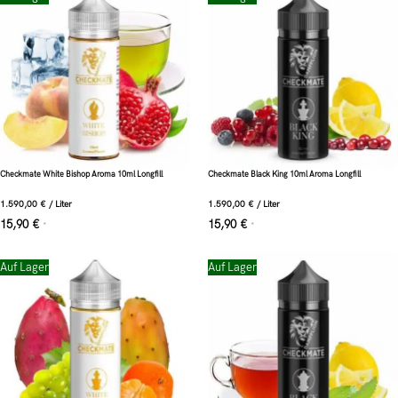
Checkmate White Bishop Aroma 10ml Longfill
Checkmate Black King 10ml Aroma Longfill
1.590,00
€
/
Liter
1.590,00
€
/
Liter
15,90
€
15,90
€
*
*
Auf Lager
Auf Lager