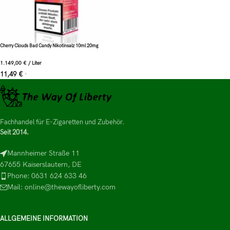
Cherry Clouds Bad Candy Nikotinsalz 10ml 20mg
1.149,00
€
/
Liter
11,49
€
*
Fachhandel für E-Zigaretten und Zubehör.
Seit 2014.
Mannheimer Straße 11
67655 Kaiserslautern, DE
Phone: 0631 624 633 46
Mail: online@thewayofliberty.com
ALLGEMEINE INFORMATION