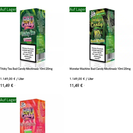
Auf Lager
Auf Lager
Tricky Tea Bad Candy Nikotinsalz 10ml 20mg
Monstar Machine Bad Candy Nikotinsalz 10ml 20mg
1.149,00
€
/
Liter
1.149,00
€
/
Liter
11,49
€
11,49
€
*
*
Auf Lager