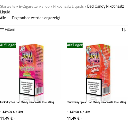
Startseite
»
E-Zigaretten-Shop
»
Nikotinsalz Liquids
»
Bad Candy Nikotinsalz
Liquid
Alle 11 Ergebnisse werden angezeigt
Filtern
Auf Lager
Auf Lager
Lucky Lychee Bad Candy Nikotinsalz 10ml 20mg
Strawberry Splash Bad Candy Nikotinsalz 10ml 20mg
1.149,00
€
/
Liter
1.149,00
€
/
Liter
11,49
€
11,49
€
*
*