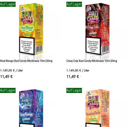
Auf Lager
Auf Lager
Mad Mango Bad Candy Nikotinsalz 10ml 20mg
Crazy Cola Bad Candy Nikotinsalz 10ml 20mg
1.149,00
€
/
Liter
1.149,00
€
/
Liter
11,49
€
11,49
€
*
*
Auf Lager
Auf Lager