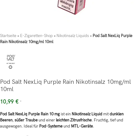
Startseite
»
E-Zigaretten-Shop
»
Nikotinsalz Liquids
»
Pod Salt NexLiq Purple
Rain Nikotinsalz 10mg/ml 10ml
Pod Salt NexLiq Purple Rain Nikotinsalz 10mg/ml
10ml
10,99
€
*
Pod Salt NexLiq Purple Rain 10 mg
ist ein
Nikotinsalz Liquid
mit
dunklen
Beeren
,
süßer Traube
und einer
leichten Zitrusfrische
. Fruchtig, tief und
ausgewogen. Ideal für
Pod-Systeme
und
MTL-Geräte
.