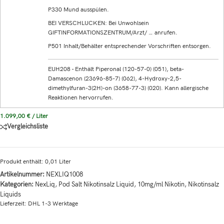
P330 Mund ausspülen.
BEI VERSCHLUCKEN: Bei Unwohlsein
GIFTINFORMATIONSZENTRUM/Arzt/ … anrufen.
P501 Inhalt/Behälter entsprechender Vorschriften entsorgen.
EUH208 - Enthält Piperonal (120-57-0) (051), beta-
Damascenon (23696-85-7) (062), 4-Hydroxy-2,5-
dimethylfuran-3(2H)-on (3658-77-3) (020). Kann allergische
Reaktionen hervorrufen.
1.099,00
€
/
Liter
Vergleichsliste
Produkt enthält: 0,01
Liter
Artikelnummer:
NEXLIQ1008
Kategorien:
NexLiq
,
Pod Salt Nikotinsalz Liquid
,
10mg/ml Nikotin
,
Nikotinsalz
Liquids
Lieferzeit:
DHL 1-3 Werktage