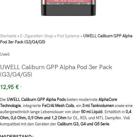
Startseite
»
E-Zigaretten-Shop
»
Pod Systeme
»
UWELL Caliburn GPP Alpha
Pod 3er Pack (G3/G4/G5)
Uwell
UWELL Caliburn GPP Alpha Pod 3er Pack
(G3/G4/G5)
12,95
€
*
Die
UWELL Caliburn GPP Alpha Pods
bieten modernste
AlphaCore
Technologie
, integrierte
FeCrAl Mesh Coils
, ein
3 ml Tankvolumen
sowie eine
außergewöhnlich lange Lebensdauer von über
50 ml Liquid
. Erhältlich in
0,4
Ohm, 0,6 Ohm, 0,9 Ohm und 1,2 Ohm
für DL, RDL und MTL Dampfen. Voll
kompatibel mit den Geräten der
Caliburn G3, G4 und G5 Serie
.