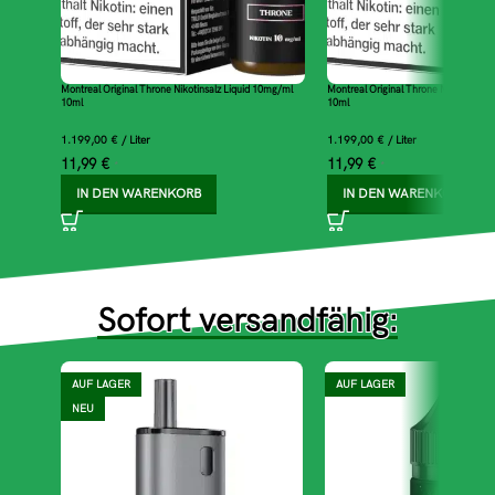
Montreal Original Throne Nikotinsalz Liquid 10mg/ml
Montreal Original Throne Nikotinsalz
10ml
10ml
1.199,00
€
/
Liter
1.199,00
€
/
Liter
11,99
€
11,99
€
*
*
IN DEN WARENKORB
IN DEN WARENKORB
Sofort versandfähig:
AUF LAGER
AUF LAGER
NEU