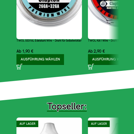
TWOL SS316L Edelstahl Wire – Draht für Selbstwickler
TWOL KA1 Wire – Draht für Selbstwick
Ab
1,90
€
Ab
2,90
€
*
*
AUSFÜHRUNG WÄHLEN
AUSFÜHRUNG WÄHLEN
Topseller:
AUF LAGER
AUF LAGER