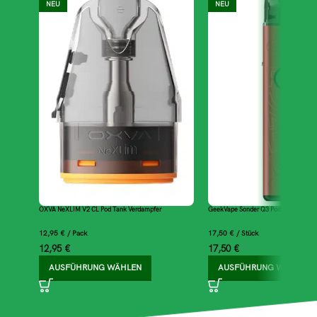
NEU
NEU
OXVA NeXLIM V2 CL Pod Tank Verdampfer
GeekVape Sonder Q3 Pod Kit
12,95
€
/
Pack
17,50
€
/
Stück
12,95
€
17,50
€
*
*
AUSFÜHRUNG WÄHLEN
AUSFÜHRUNG WÄHLEN