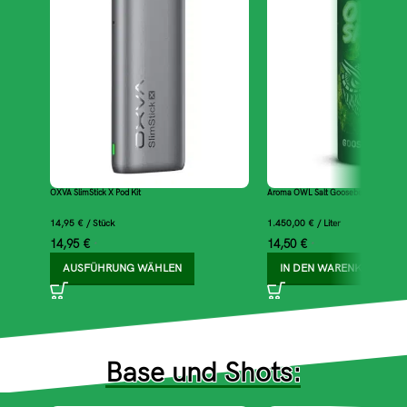
OXVA SlimStick X Pod Kit
Aroma OWL Salt Gooseberry Mix 10ml L
14,95
€
/
Stück
1.450,00
€
/
Liter
14,95
€
14,50
€
*
*
AUSFÜHRUNG WÄHLEN
IN DEN WARENKORB
Base und Shots: