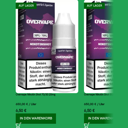
AUF LAGER
AUF LAGER
Overvape Nikotin Shot 70/30 20mg
Overvape Nikotin Shot 50/50 20mg
650,00
€
/
Liter
650,00
€
/
Liter
6,50
€
6,50
€
*
*
IN DEN WARENKORB
IN DEN WARENKORB