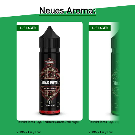
Neues Aroma:
AUF LAGER
AUF LAGER
Flavorist Tabak Royal Red Burley Aroma 7ml Longfill
Flavorist Tabak Royal Virginia Aroma 7
2.135,71
€
/
Liter
2.135,71
€
/
Liter