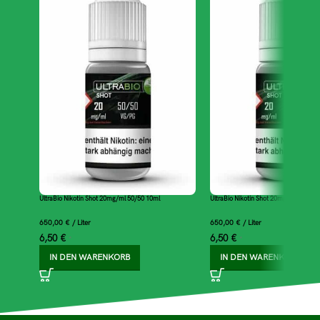
UltraBio Nikotin Shot 20mg/ml 50/50 10ml
UltraBio Nikotin Shot 20mg/ml 70/30 
650,00
€
/
Liter
650,00
€
/
Liter
6,50
€
6,50
€
*
*
IN DEN WARENKORB
IN DEN WARENKORB