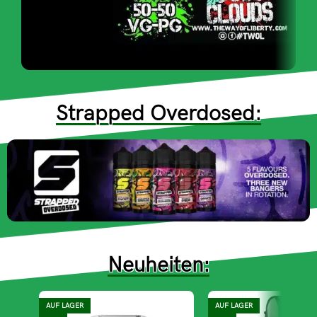
TWOL
Strapped Overdosed:
Nikotin Shot
10ml 20mg
Neuheiten:
AUF LAGER
AUF LAGER