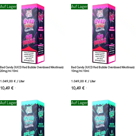
Auf Lager
Auf Lager
Bad Candy JUICD Red Bubble Overdosed Nikotinsalz
Bad Candy JUICD Red Bubble Overdosed Nikotinsalz
20mg/ml 10ml
10mg/ml 10ml
1.049,00
€
/
Liter
1.049,00
€
/
Liter
10,49
€
10,49
€
*
*
Auf Lager
Auf Lager