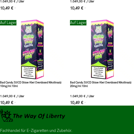
1.049,00
€
/
Liter
1.049,00
€
/
Liter
10,49
€
10,49
€
*
*
Auf Lager
Auf Lager
Bad Candy JUICD Straw Kiwi Overdosed Nikotinsalz
Bad Candy JUICD Straw Kiwi Overdosed Nikotinsalz
10mg/ml 10ml
20mg/ml 10ml
1.049,00
€
/
Liter
1.049,00
€
/
Liter
10,49
€
10,49
€
*
*
Fachhandel für E-Zigaretten und Zubehör.