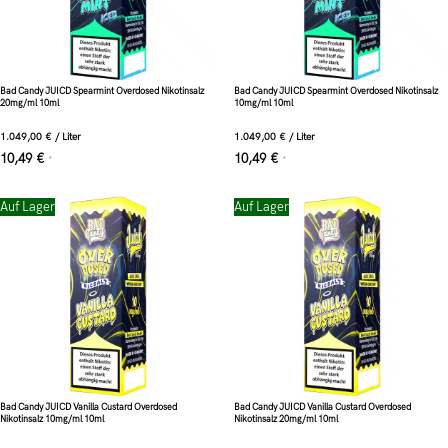
Bad Candy JUICD Spearmint Overdosed Nikotinsalz
Bad Candy JUICD Spearmint Overdosed Nikotinsalz
20mg/ml 10ml
10mg/ml 10ml
1.049,00
€
/
Liter
1.049,00
€
/
Liter
10,49
€
10,49
€
*
*
Auf Lager
Auf Lager
Bad Candy JUICD Vanilla Custard Overdosed
Bad Candy JUICD Vanilla Custard Overdosed
Nikotinsalz 10mg/ml 10ml
Nikotinsalz 20mg/ml 10ml