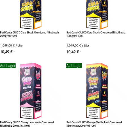
Bad Candy JUICD Cara Shock Overdosed Nikotinsalz
Bad Candy JUICD Cara Shock Overdosed Nikotinsalz
20mg/ml 10ml
10mg/ml 10ml
1.049,00
€
/
Liter
1.049,00
€
/
Liter
10,49
€
10,49
€
*
*
Auf Lager
Auf Lager
Bad Candy JUICD Cherry Lemonade Overdosed
Bad Candy JUICD Orange Vanilla Iced Overdosed
Nikotinsalz 20mg/ml 10ml
Nikotinsalz 20mg/ml 10ml