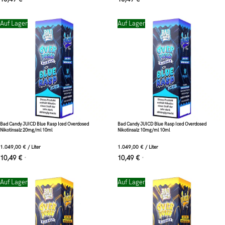
Auf Lager
Auf Lager
Bad Candy JUICD Blue Rasp Iced Overdosed
Bad Candy JUICD Blue Rasp Iced Overdosed
Nikotinsalz 20mg/ml 10ml
Nikotinsalz 10mg/ml 10ml
1.049,00
€
/
Liter
1.049,00
€
/
Liter
10,49
€
10,49
€
*
*
Auf Lager
Auf Lager