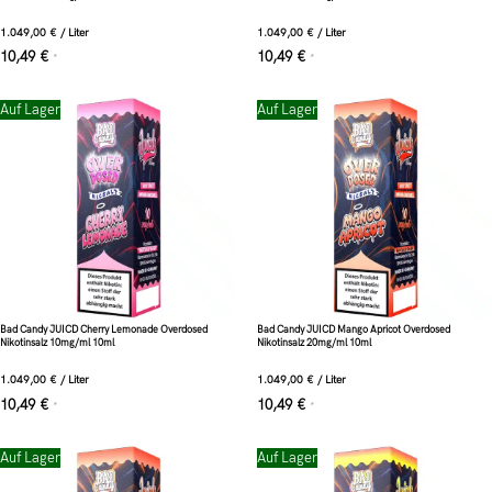
1.049,00
€
/
Liter
1.049,00
€
/
Liter
10,49
€
10,49
€
*
*
Auf Lager
Auf Lager
Bad Candy JUICD Cherry Lemonade Overdosed
Bad Candy JUICD Mango Apricot Overdosed
Nikotinsalz 10mg/ml 10ml
Nikotinsalz 20mg/ml 10ml
1.049,00
€
/
Liter
1.049,00
€
/
Liter
10,49
€
10,49
€
*
*
Auf Lager
Auf Lager