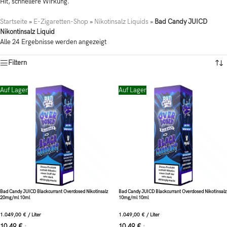
Hit, schnellere Wirkung.
Startseite
»
E-Zigaretten-Shop
»
Nikotinsalz Liquids
»
Bad Candy JUICD
Nikontinsalz Liquid
Alle 24 Ergebnisse werden angezeigt
Filtern
Auf Lager
Auf Lager
Bad Candy JUICD Blackcurrant Overdosed Nikotinsalz
Bad Candy JUICD Blackcurrant Overdosed Nikotinsalz
20mg/ml 10ml
10mg/ml 10ml
1.049,00
€
/
Liter
1.049,00
€
/
Liter
10,49
€
10,49
€
*
*