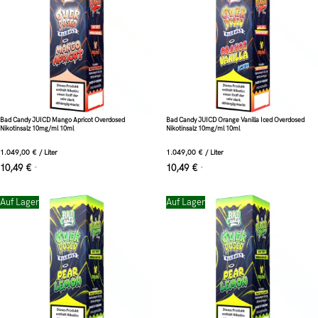
Bad Candy JUICD Mango Apricot Overdosed
Bad Candy JUICD Orange Vanilla Iced Overdosed
Nikotinsalz 10mg/ml 10ml
Nikotinsalz 10mg/ml 10ml
1.049,00
€
/
Liter
1.049,00
€
/
Liter
10,49
€
10,49
€
*
*
Auf Lager
Auf Lager