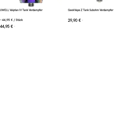
UWELL Valyrian IV Tank Verdampfer
GeekVape Z Tank Subohm Verdampfer
–
44,95
€
/
Stück
29,90
€
*
44,95
€
*