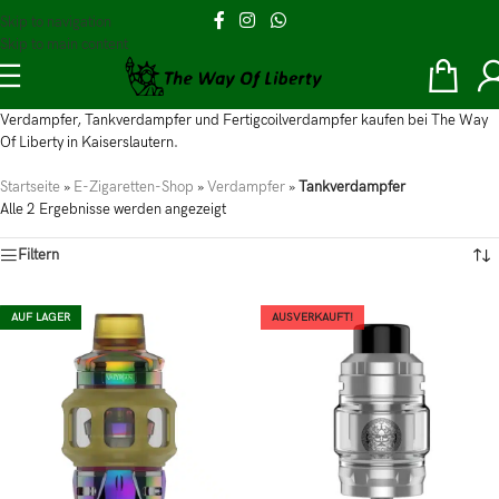
Skip to navigation
Skip to main content
Verdampfer, Tankverdampfer und Fertigcoilverdampfer kaufen bei The Way
Of Liberty in Kaiserslautern.
Startseite
»
E-Zigaretten-Shop
»
Verdampfer
»
Tankverdampfer
Alle 2 Ergebnisse werden angezeigt
Filtern
AUF LAGER
AUSVERKAUFT!