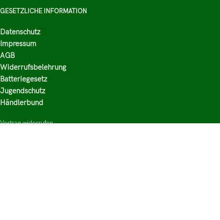
GESETZLICHE INFORMATION
Datenschutz
Impressum
AGB
Widerrufsbelehrung
Batteriegesetz
Jugendschutz
Händlerbund
Vertrag widerrufen
HAUPTKATEGORIEN
Shop
Nikotinsalz Liquids
E-Zigaretten Zubehör
Mischen