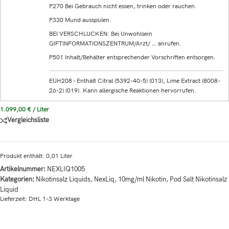
P270 Bei Gebrauch nicht essen, trinken oder rauchen.
P330 Mund ausspülen.
BEI VERSCHLUCKEN: Bei Unwohlsein
GIFTINFORMATIONSZENTRUM/Arzt/ … anrufen.
P501 Inhalt/Behälter entsprechender Vorschriften entsorgen.
EUH208 - Enthält Citral (5392-40-5) (013), Lime Extract (8008-
26-2) (019). Kann allergische Reaktionen hervorrufen.
1.099,00
€
/
Liter
Vergleichsliste
Produkt enthält: 0,01
Liter
Artikelnummer:
NEXLIQ1005
Kategorien:
Nikotinsalz Liquids
,
NexLiq
,
10mg/ml Nikotin
,
Pod Salt Nikotinsalz
Liquid
Lieferzeit:
DHL 1-3 Werktage