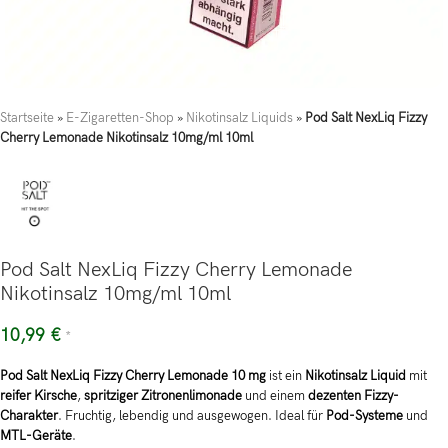
Startseite
»
E-Zigaretten-Shop
»
Nikotinsalz Liquids
»
Pod Salt NexLiq Fizzy
Cherry Lemonade Nikotinsalz 10mg/ml 10ml
Pod Salt NexLiq Fizzy Cherry Lemonade
Nikotinsalz 10mg/ml 10ml
10,99
€
*
Pod Salt NexLiq Fizzy Cherry Lemonade 10 mg
ist ein
Nikotinsalz Liquid
mit
reifer Kirsche
,
spritziger Zitronenlimonade
und einem
dezenten Fizzy-
Charakter
. Fruchtig, lebendig und ausgewogen. Ideal für
Pod-Systeme
und
MTL-Geräte
.