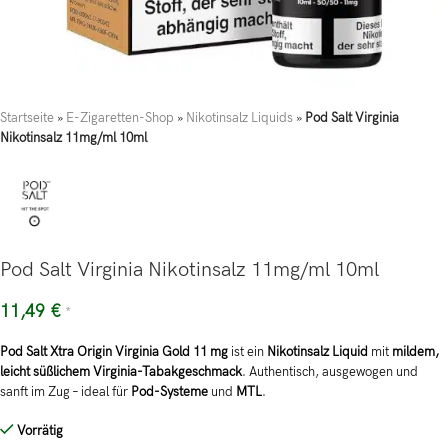
Startseite
»
E-Zigaretten-Shop
»
Nikotinsalz Liquids
»
Pod Salt Virginia
Nikotinsalz 11mg/ml 10ml
Pod Salt Virginia Nikotinsalz 11mg/ml 10ml
11,49
€
*
Pod Salt Xtra Origin Virginia Gold 11 mg
ist ein
Nikotinsalz Liquid
mit
mildem,
leicht süßlichem Virginia-Tabakgeschmack
. Authentisch, ausgewogen und
sanft im Zug – ideal für
Pod-Systeme
und
MTL
.
Vorrätig