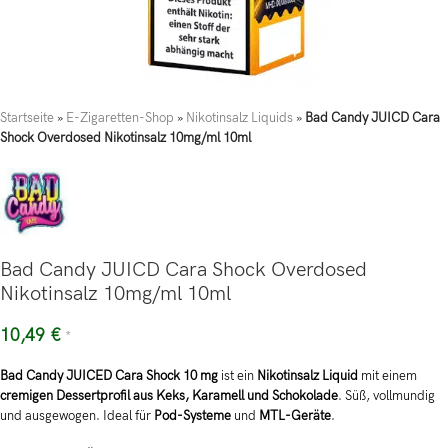
Startseite
»
E-Zigaretten-Shop
»
Nikotinsalz Liquids
»
Bad Candy JUICD Cara
Shock Overdosed Nikotinsalz 10mg/ml 10ml
Bad Candy JUICD Cara Shock Overdosed
Nikotinsalz 10mg/ml 10ml
10,49
€
*
Bad Candy JUICED Cara Shock 10 mg
ist ein
Nikotinsalz Liquid
mit einem
cremigen Dessertprofil aus Keks, Karamell und Schokolade
. Süß, vollmundig
und ausgewogen. Ideal für
Pod-Systeme
und
MTL-Geräte
.