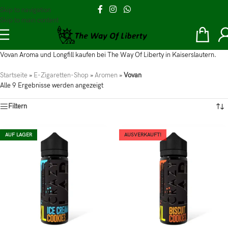
Skip to navigation
Skip to main content
Vovan Aroma und Longfill kaufen bei The Way Of Liberty in Kaiserslautern.
Startseite
»
E-Zigaretten-Shop
»
Aromen
»
Vovan
Alle 9 Ergebnisse werden angezeigt
Filtern
AUF LAGER
AUSVERKAUFT!