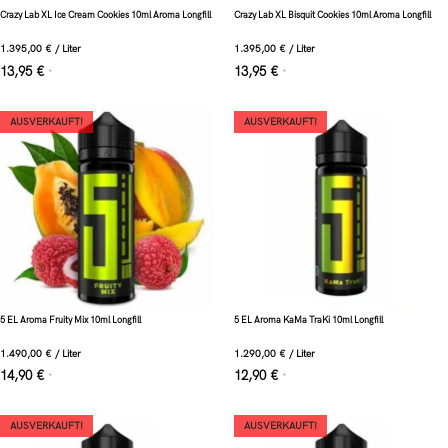
Crazy Lab XL Ice Cream Cookies 10ml Aroma Longfill
Crazy Lab XL Bisquit Cookies 10ml Aroma Longfill
1.395,00
€
/
Liter
1.395,00
€
/
Liter
13,95
€
13,95
€
*
*
AUSVERKAUFT!
AUSVERKAUFT!
5 EL Aroma Fruity Mix 10ml Longfill
5 EL Aroma KaMa TraKi 10ml Longfill
1.490,00
€
/
Liter
1.290,00
€
/
Liter
14,90
€
12,90
€
*
*
AUSVERKAUFT!
AUSVERKAUFT!