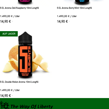
5 EL Aroma Deli Raspberry 10ml Longfill
5 EL Aroma Berry Mint 10ml Longfill
1.490,00
€
/
Liter
1.490,00
€
/
Liter
14,90
€
14,90
€
*
*
AUF LAGER
5 EL Double Melon Aroma 10ml Longfill
1.490,00
€
/
Liter
14,90
€
*