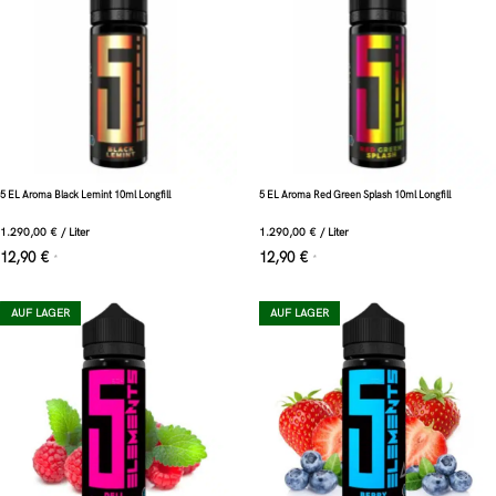
5 EL Aroma Black Lemint 10ml Longfill
5 EL Aroma Red Green Splash 10ml Longfill
1.290,00
€
/
Liter
1.290,00
€
/
Liter
12,90
€
12,90
€
*
*
AUF LAGER
AUF LAGER