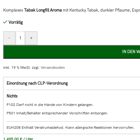
Komplexes
Tabak Longfill Aroma
mit Kentucky Tabak, dunkler Pflaume, Espre
Vorrätig
-
+
IN DEN 
inkl. 19 % MwSt.
zzgl.
Versandkosten
Einordnung nach CLP-Verordnung
Nichts
P102 Darf nicht in die Hände von Kindern gelangen.
P501 Inhalt/Behälter entsprechender Vorschriften entsorgen.
EUH208 Enthält Veratrumaldehyd. Kann allergische Reaktionen hervorrufen.
1.495,00
€
/
Liter