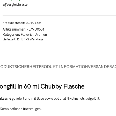
Vergleichsliste
Produkt enthält: 0,010
Liter
Artikelnummer:
FLAVO0601
Kategorien:
Flavorist
,
Aromen
Lieferzeit:
DHL 1-3 Werktage
RODUKTSICHERHEIT
PRODUKT INFORMATION
VERSAND
FRA
ngfill in 60 ml Chubby Flasche
flasche
geliefert und mit Base sowie optional Nikotinshots aufgefüllt.
k-Kombinationen überzeugen.