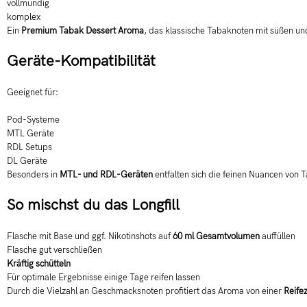
vollmundig
komplex
Ein
Premium Tabak Dessert Aroma
, das klassische Tabaknoten mit süßen u
Geräte-Kompatibilität
Geeignet für:
Pod-Systeme
MTL Geräte
RDL Setups
DL Geräte
Besonders in
MTL- und RDL-Geräten
entfalten sich die feinen Nuancen von
So mischst du das Longfill
Flasche mit Base und ggf. Nikotinshots auf
60 ml Gesamtvolumen
auffüllen
Flasche gut verschließen
Kräftig schütteln
Für optimale Ergebnisse einige Tage reifen lassen
Durch die Vielzahl an Geschmacksnoten profitiert das Aroma von einer
Reifez