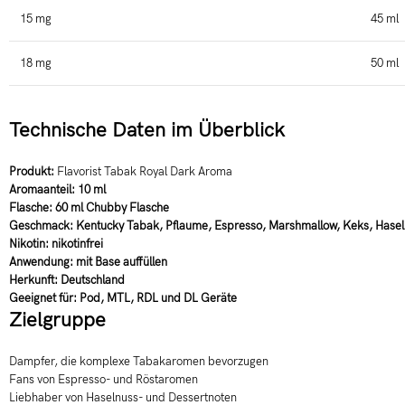
15 mg
45 ml
18 mg
50 ml
Technische Daten im Überblick
Produkt:
Flavorist Tabak Royal Dark Aroma
Aromaanteil:
10 ml
Flasche:
60 ml Chubby Flasche
Geschmack:
Kentucky Tabak, Pflaume, Espresso, Marshmallow, Keks, Hase
Nikotin:
nikotinfrei
Anwendung:
mit Base auffüllen
Herkunft:
Deutschland
Geeignet für:
Pod, MTL, RDL und DL Geräte
Zielgruppe
Dampfer, die komplexe Tabakaromen bevorzugen
Fans von Espresso- und Röstaromen
Liebhaber von Haselnuss- und Dessertnoten