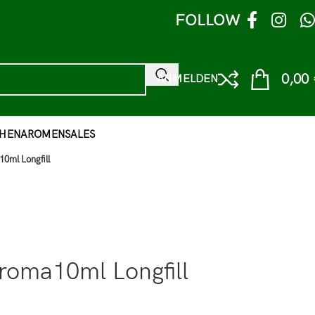
FOLLOW
0,00
ANMELDEN
HEN
AROMEN
SALES
10ml Longfill
Aroma10ml Longfill