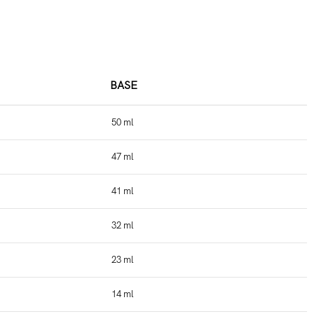
BASE
50 ml
47 ml
41 ml
32 ml
23 ml
14 ml