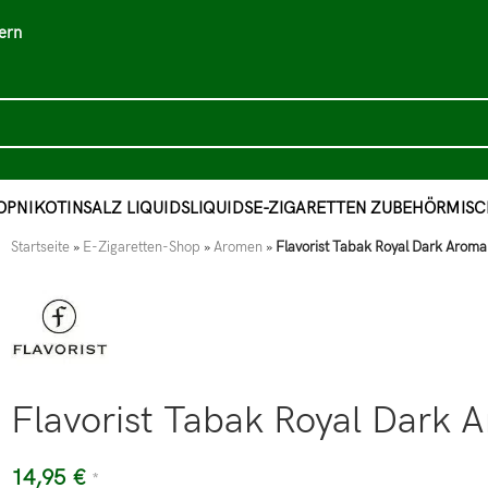
ern
OP
NIKOTINSALZ LIQUIDS
LIQUIDS
E-ZIGARETTEN ZUBEHÖR
MISC
Startseite
»
E-Zigaretten-Shop
»
Aromen
»
Flavorist Tabak Royal Dark Aroma
Flavorist Tabak Royal Dark 
14,95
€
*