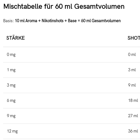
Mischtabelle für 60 ml Gesamtvolumen
Basis:
10 ml Aroma + Nikotinshots + Base = 60 ml Gesamtvolumen
STÄRKE
SHOT
0 mg
0 ml
1 mg
3 ml
3 mg
9 ml
6 mg
18 ml
9 mg
27 ml
12 mg
36 ml