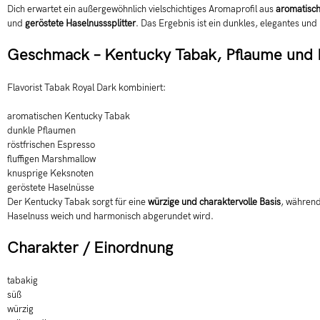
Dich erwartet ein außergewöhnlich vielschichtiges Aromaprofil aus
aromatisc
und
geröstete Haselnusssplitter
. Das Ergebnis ist ein dunkles, elegantes u
Geschmack – Kentucky Tabak, Pflaume und 
Flavorist Tabak Royal Dark kombiniert:
aromatischen Kentucky Tabak
dunkle Pflaumen
röstfrischen Espresso
fluffigen Marshmallow
knusprige Keksnoten
geröstete Haselnüsse
Der Kentucky Tabak sorgt für eine
würzige und charaktervolle Basis
, während
Haselnuss weich und harmonisch abgerundet wird.
Charakter / Einordnung
tabakig
süß
würzig