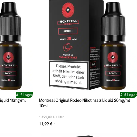
Auf Lager
Auf Lager
Liquid 10mg/ml
Montreal Original Rodeo Nikotinsalz Liquid 20mg/ml
10ml
1.199,00
€
/
Liter
11,99
€
*