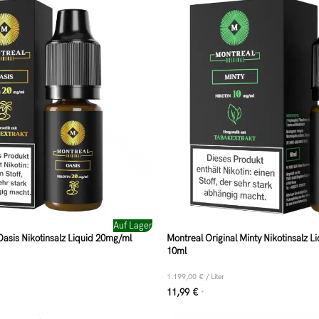
Auf Lager
Oasis Nikotinsalz Liquid 20mg/ml
Montreal Original Minty Nikotinsalz 
10ml
1.199,00
€
/
Liter
11,99
€
*