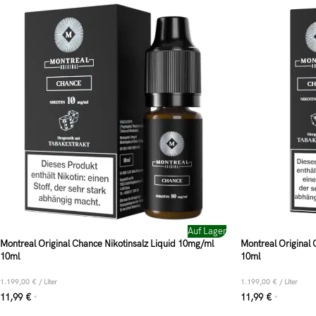
Auf Lager
Montreal Original Chance Nikotinsalz Liquid 10mg/ml
Montreal Original 
10ml
10ml
1.199,00
€
/
Liter
1.199,00
€
/
Liter
11,99
€
11,99
€
*
*