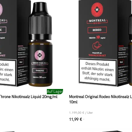
Auf Lager
Throne Nikotinsalz Liquid 20mg/ml
Montreal Original Rodeo Nikotinsalz 
10ml
1.199,00
€
/
Liter
11,99
€
*