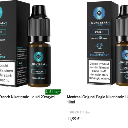
Auf Lager
French Nikotinsalz Liquid 20mg/ml
Montreal Original Eagle Nikotinsalz 
10ml
1.199,00
€
/
Liter
11,99
€
*