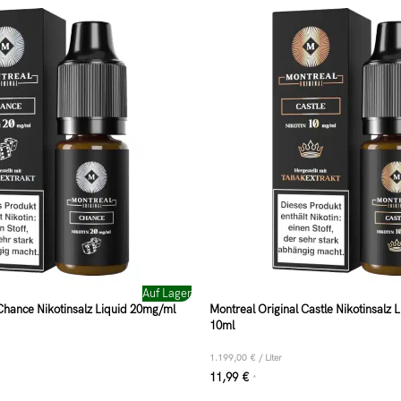
Auf Lager
Chance Nikotinsalz Liquid 20mg/ml
Montreal Original Castle Nikotinsalz
10ml
1.199,00
€
/
Liter
11,99
€
*