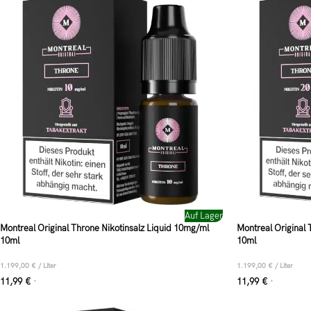
Auf Lager
Montreal Original Throne Nikotinsalz Liquid 10mg/ml
Montreal Original 
10ml
10ml
1.199,00
€
/
Liter
1.199,00
€
/
Liter
11,99
€
11,99
€
*
*