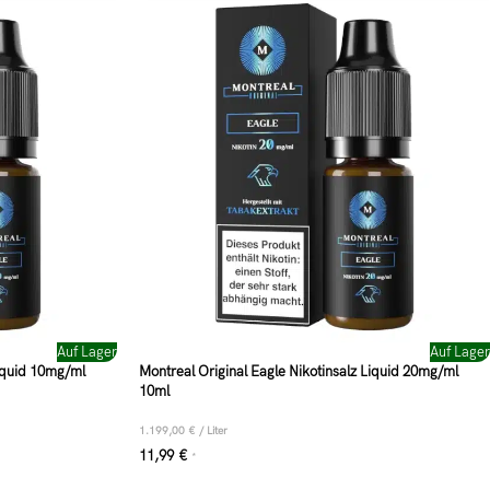
Auf Lager
Auf Lager
Liquid 10mg/ml
Montreal Original Eagle Nikotinsalz Liquid 20mg/ml
10ml
1.199,00
€
/
Liter
11,99
€
*