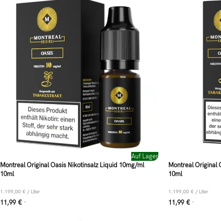
Auf Lager
Montreal Original Oasis Nikotinsalz Liquid 10mg/ml
Montreal Original 
10ml
10ml
1.199,00
€
/
Liter
1.199,00
€
/
Liter
11,99
€
11,99
€
*
*