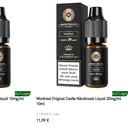
Auf Lager
Auf Lager
 Liquid 10mg/ml
Montreal Original Castle Nikotinsalz Liquid 20mg/ml
10ml
1.199,00
€
/
Liter
11,99
€
*