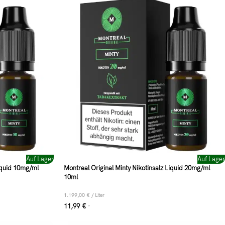
Auf Lager
Auf Lager
Liquid 10mg/ml
Montreal Original Minty Nikotinsalz Liquid 20mg/ml
10ml
1.199,00
€
/
Liter
11,99
€
*