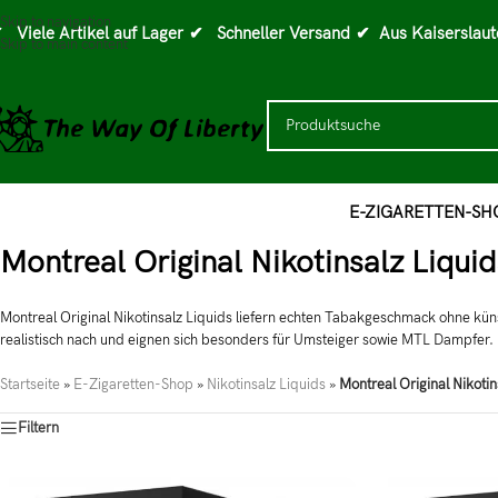
Skip to navigation
 Viele Artikel auf Lager
✔ Schneller Versand
✔ Aus Kaiserslaut
Skip to main content
E-ZIGARETTEN-SH
Montreal Original Nikotinsalz Liqu
Montreal Original Nikotinsalz Liquids liefern echten Tabakgeschmack ohne kün
realistisch nach und eignen sich besonders für Umsteiger sowie MTL Dampfer.
Startseite
»
E-Zigaretten-Shop
»
Nikotinsalz Liquids
»
Montreal Original Nikotin
Filtern