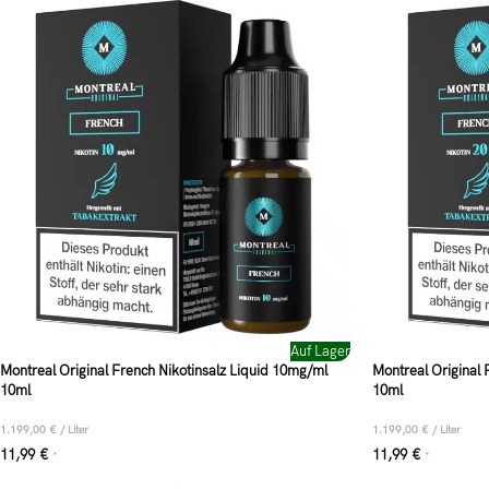
Auf Lager
Montreal Original French Nikotinsalz Liquid 10mg/ml
Montreal Original 
10ml
10ml
1.199,00
€
/
Liter
1.199,00
€
/
Liter
11,99
€
11,99
€
*
*