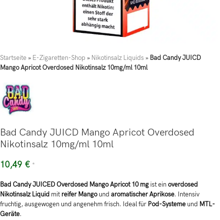
Startseite
»
E-Zigaretten-Shop
»
Nikotinsalz Liquids
»
Bad Candy JUICD
Mango Apricot Overdosed Nikotinsalz 10mg/ml 10ml
Bad Candy JUICD Mango Apricot Overdosed
Nikotinsalz 10mg/ml 10ml
10,49
€
*
Bad Candy JUICED Overdosed Mango Apricot 10 mg
ist ein
overdosed
Nikotinsalz Liquid
mit
reifer Mango
und
aromatischer Aprikose
. Intensiv
fruchtig, ausgewogen und angenehm frisch. Ideal für
Pod-Systeme
und
MTL-
Geräte
.