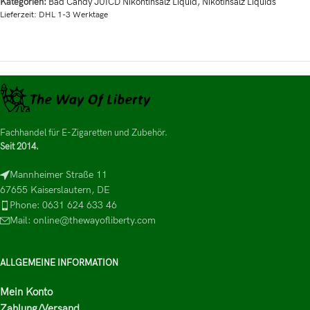
Kategorien:
Bad Candy JUICD Nikontinsalz Liquid
,
Nikotinsalz Liquids
Lieferzeit:
DHL 1-3 Werktage
Fachhandel für E-Zigaretten und Zubehör.
Seit 2014.
Mannheimer Straße 11
67655 Kaiserslautern, DE
Phone: 0631 624 633 46
Mail: online@thewayofliberty.com
ALLGEMEINE INFORMATION
Mein Konto
Zahlung/Versand