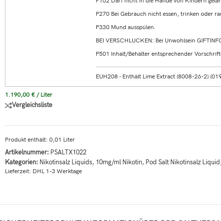
P102 Darf nicht in die Hände von Kindern gela
P270 Bei Gebrauch nicht essen, trinken oder r
P330 Mund ausspülen.
BEI VERSCHLUCKEN: Bei Unwohlsein GIFTIN
P501 Inhalt/Behälter entsprechender Vorschrift
EUH208 - Enthält Lime Extract (8008-26-2) (019
1.190,00
€
/
Liter
Vergleichsliste
Produkt enthält: 0,01
Liter
Artikelnummer:
PSALTX1022
Kategorien:
Nikotinsalz Liquids
,
10mg/ml Nikotin
,
Pod Salt Nikotinsalz Liquid
Lieferzeit:
DHL 1-3 Werktage