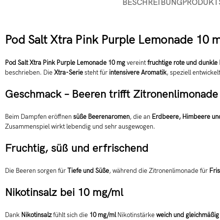
BESCHREIBUNG
PRODUKT
Pod Salt Xtra Pink Purple Lemonade 10 m
Pod Salt Xtra Pink Purple Lemonade 10 mg
vereint
fruchtige rote und dunkle
beschrieben. Die
Xtra-Serie
steht für
intensivere Aromatik
, speziell entwicke
Geschmack – Beeren trifft Zitronenlimonade
Beim Dampfen eröffnen
süße Beerenaromen
, die an
Erdbeere, Himbeere un
Zusammenspiel wirkt lebendig und sehr ausgewogen.
Fruchtig, süß und erfrischend
Die Beeren sorgen für
Tiefe und Süße
, während die Zitronenlimonade für
Fri
Nikotinsalz bei 10 mg/ml
Dank
Nikotinsalz
fühlt sich die
10 mg/ml
Nikotinstärke
weich und gleichmäßig