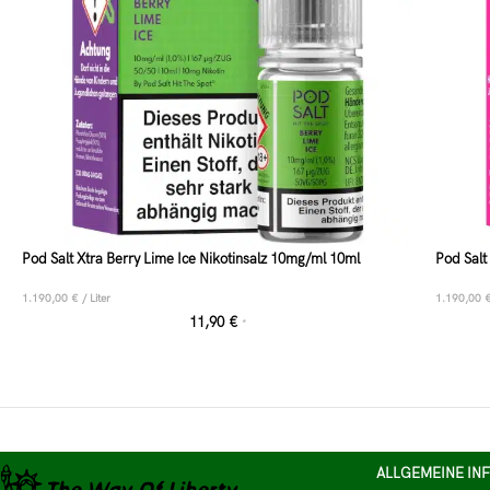
Pod Salt Xtra Berry Lime Ice Nikotinsalz 10mg/ml 10ml
Pod Salt
1.190,00
€
/
Liter
1.190,00
11,90
€
*
ALLGEMEINE IN