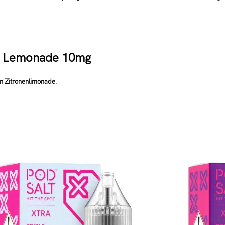
ple Lemonade 10mg
en Zitronenlimonade
.