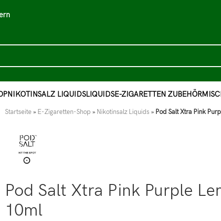
ern
OP
NIKOTINSALZ LIQUIDS
LIQUIDS
E-ZIGARETTEN ZUBEHÖR
MISC
Startseite
»
E-Zigaretten-Shop
»
Nikotinsalz Liquids
»
Pod Salt Xtra Pink Pu
Pod Salt Xtra Pink Purple L
10ml