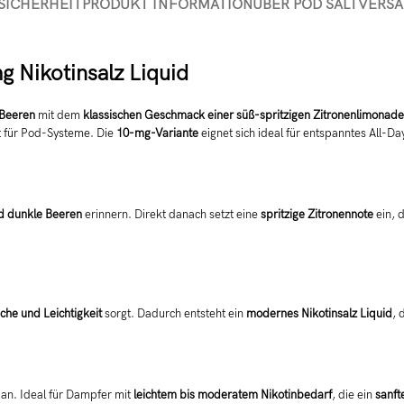
SICHERHEIT
PRODUKT INFORMATION
ÜBER POD SALT
VERS
g Nikotinsalz Liquid
 Beeren
mit dem
klassischen Geschmack einer süß-spritzigen Zitronenlimonade
lt für Pod-Systeme. Die
10-mg-Variante
eignet sich ideal für entspanntes All-
d dunkle Beeren
erinnern. Direkt danach setzt eine
spritzige Zitronennote
ein, 
sche und Leichtigkeit
sorgt. Dadurch entsteht ein
modernes Nikotinsalz Liquid
, 
an. Ideal für Dampfer mit
leichtem bis moderatem Nikotinbedarf
, die ein
sanft