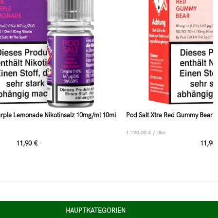
Purple Lemonade Nikotinsalz 10mg/ml 10ml
Pod Salt Xtra Red Gummy Bear N
1.190,00
€
/
Liter
11,90
€
11,90
*
HAUPTKATEGORIEN