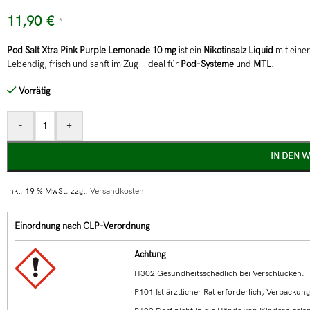
11,90
€
*
Pod Salt Xtra Pink Purple Lemonade 10 mg
ist ein
Nikotinsalz Liquid
mit eine
Lebendig, frisch und sanft im Zug – ideal für
Pod-Systeme
und
MTL
.
Vorrätig
-
+
IN DEN 
inkl. 19 % MwSt.
zzgl.
Versandkosten
Einordnung nach CLP-Verordnung
Achtung
H302 Gesundheitsschädlich bei Verschlucken.
P101 Ist ärztlicher Rat erforderlich, Verpackun