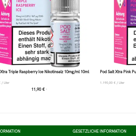
 Xtra Triple Raspberry Ice Nikotinsalz 10mg/ml 10ml
Pod Salt Xtra Pink 
€
/
Liter
1.190,00
€
/
Liter
11,90
€
*
FORMATION
GESETZLICHE INFORMATION