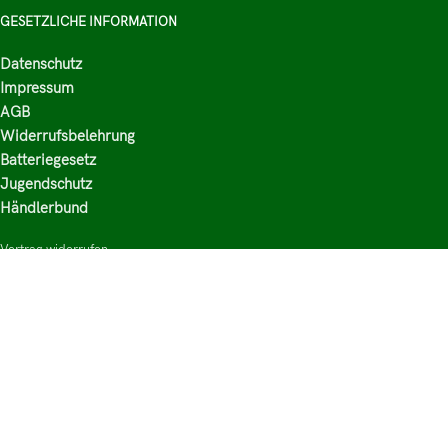
GESETZLICHE INFORMATION
Datenschutz
Impressum
AGB
Widerrufsbelehrung
Batteriegesetz
Jugendschutz
Händlerbund
Vertrag widerrufen
HAUPTKATEGORIEN
Shop
Nikotinsalz Liquids
E-Zigaretten Zubehör
Mischen