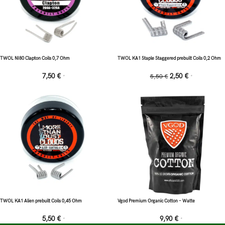
TWOL NI80 Clapton Coils 0,7 Ohm
TWOL KA1 Staple Staggered prebuilt Coils 0,2 Ohm
7,50
€
2,50
€
5,50
€
*
*
TWOL KA1 Alien prebuilt Coils 0,45 Ohm
Vgod Premium Organic Cotton – Watte
5,50
€
9,90
€
*
*