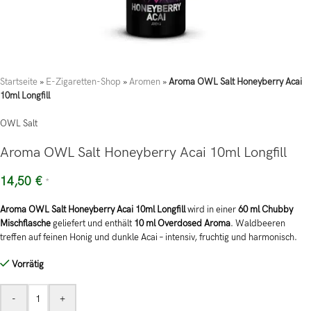
Startseite
»
E-Zigaretten-Shop
»
Aromen
»
Aroma OWL Salt Honeyberry Acai
10ml Longfill
OWL Salt
Aroma OWL Salt Honeyberry Acai 10ml Longfill
14,50
€
*
Aroma OWL Salt Honeyberry Acai 10ml Longfill
wird in einer
60 ml Chubby
Mischflasche
geliefert und enthält
10 ml Overdosed Aroma
. Waldbeeren
treffen auf feinen Honig und dunkle Acai – intensiv, fruchtig und harmonisch.
Vorrätig
-
+