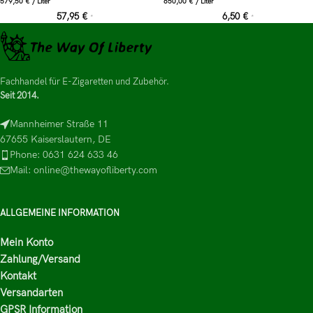
579,50
€
/
Liter
650,00
€
/
Liter
57,95
€
6,50
€
*
*
Fachhandel für E-Zigaretten und Zubehör.
Seit 2014.
Mannheimer Straße 11
67655 Kaiserslautern, DE
Phone: 0631 624 633 46
Mail: online@thewayofliberty.com
ALLGEMEINE INFORMATION
Mein Konto
Zahlung/Versand
Kontakt
Versandarten
GPSR Information