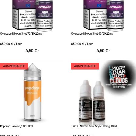
Overvape Nikotin Shot 70/30 20mg
Overvape Nikotin Shot 50/50 20mg
650,00
€
/
Liter
650,00
€
/
Liter
6,50
€
6,50
€
*
*
AUSVERKAUFT!
AUSVERKAUFT!
Popdrop Base 50/50 100ml
TWOL Nikotin Shot 50/50 20mg 10ml