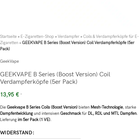
Startseite
»
E-Zigaretten-Shop
»
Verdampfer
»
Coils & Verdampferköpfe für E-
Zigaretten
»
GEEKVAPE B Series (Boost Version) Coil Verdampferköpfe (5er
Pack)
GeekVape
GEEKVAPE B Series (Boost Version) Coil
Verdampferköpfe (5er Pack)
13,95
€
*
Die
Geekvape B Series Coils (Boost Version)
bieten
Mesh-Technologie
, starke
Dampfentwicklung
und intensiven
Geschmack
für
DL, RDL und MTL Dampfen
.
Lieferung
im 5er Pack (1 VE)
.
WIDERSTAND