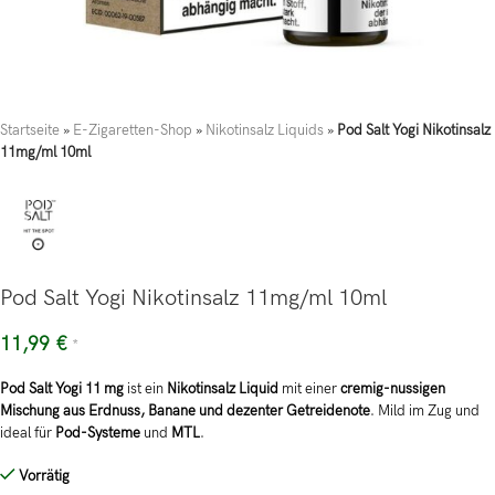
Startseite
»
E-Zigaretten-Shop
»
Nikotinsalz Liquids
»
Pod Salt Yogi Nikotinsalz
11mg/ml 10ml
Pod Salt Yogi Nikotinsalz 11mg/ml 10ml
11,99
€
*
Pod Salt Yogi 11 mg
ist ein
Nikotinsalz Liquid
mit einer
cremig-nussigen
Mischung aus Erdnuss, Banane und dezenter Getreidenote
. Mild im Zug und
ideal für
Pod-Systeme
und
MTL
.
Vorrätig