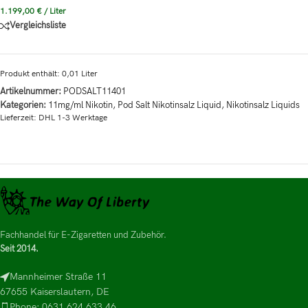
1.199,00
€
/
Liter
Vergleichsliste
Produkt enthält: 0,01
Liter
Artikelnummer:
PODSALT11401
Kategorien:
11mg/ml Nikotin
,
Pod Salt Nikotinsalz Liquid
,
Nikotinsalz Liquids
Lieferzeit:
DHL 1-3 Werktage
Fachhandel für E-Zigaretten und Zubehör.
Seit 2014.
Mannheimer Straße 11
67655 Kaiserslautern, DE
Phone: 0631 624 633 46