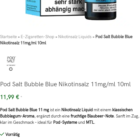
Startseite
»
E-Zigaretten-Shop
»
Nikotinsalz Liquids
»
Pod Salt Bubble Blue
Nikotinsalz 11mg/ml 10ml
Pod Salt Bubble Blue Nikotinsalz 11mg/ml 10ml
11,99
€
*
Pod Salt Bubble Blue 11 mg
ist ein
Nikotinsalz Liquid
mit einem
klassischen
Bubblegum-Aroma
, ergänzt durch eine
fruchtige Blaubeer-Note
. Sanft im Zug,
klar im Geschmack – ideal für
Pod-Systeme
und
MTL
.
Vorrätig