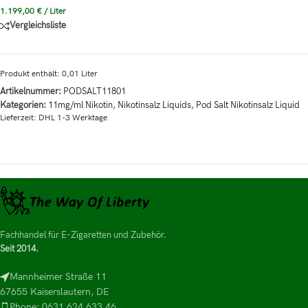
1.199,00
€
/
Liter
Vergleichsliste
Produkt enthält: 0,01
Liter
Artikelnummer:
PODSALT11801
Kategorien:
11mg/ml Nikotin
,
Nikotinsalz Liquids
,
Pod Salt Nikotinsalz Liquid
Lieferzeit:
DHL 1-3 Werktage
Fachhandel für E-Zigaretten und Zubehör.
Seit 2014.
Mannheimer Straße 11
67655 Kaiserslautern, DE
Phone: 0631 624 633 46