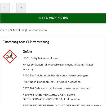
-
+
IN DEN WARENKORB
inkl. 19 % MwSt.
zzgl.
Versandkosten
Einordnung nach CLP-Verordnung
Gefahr
H301 Giftig bei Verschlucken.
H412 Schädlich für Wasserorganismen, mit langfristiger
Wirkung.
P102 Darf nicht in die Hände von Kindern gelangen.
P264 Nach Handhabung … gründlich waschen.
P270 Bei Gebrauch nicht essen, trinken oder rauchen.
P301+P310 BEI VERSCHLUCKEN: Sofort
GIFTINFORMATIONSZENTRUM, Arzt anrufen.
P302+P352 BEI BERÜHRUNG MIT DER HAUT: Mit viel Wasser/…