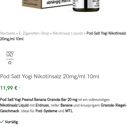
Startseite
»
E-Zigaretten-Shop
»
Nikotinsalz Liquids
»
Pod Salt Yogi Nikotinsalz
20mg/ml 10ml
Pod Salt Yogi Nikotinsalz 20mg/ml 10ml
11,99
€
*
Pod Salt Yogi Peanut Banana Granola Bar 20 mg
ist ein vollmundiges
Nikotinsalz Liquid
mit
Erdnuss
, reifer
Banane
und knusprigem
Granola-Riegel-
Geschmack
. Ideal für
Pod-Systeme
und
MTL
.
Vorrätig