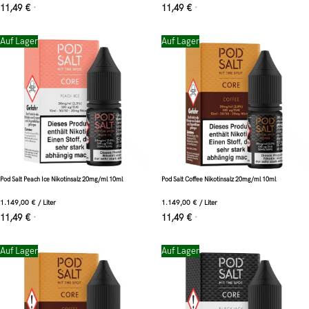
11,49
€
11,49
€
*
*
Auf Lager
Auf Lager
Pod Salt Peach Ice Nikotinsalz 20mg/ml 10ml
Pod Salt Coffee Nikotinsalz 20mg/ml 10ml
1.149,00
€
/
Liter
1.149,00
€
/
Liter
11,49
€
11,49
€
*
*
Auf Lager
Auf Lager