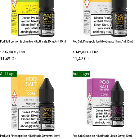
Pod Salt Lemon & Lime Ice Nikotinsalz 20mg/ml 10ml
Pod Salt Pineapple Ice Nikotinsalz 11mg/ml 10ml
1.149,00
€
/
Liter
1.149,00
€
/
Liter
11,49
€
11,49
€
*
*
Auf Lager
Auf Lager
Pod Salt Pineapple Ice Nikotinsalz 20mg/ml 10ml
Pod Salt Grape ice Nikotinsalz Liquid 20mg 10ml