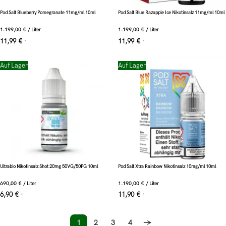
Pod Salt Blueberry Pomegranate 11mg/ml 10ml
Pod Salt Blue Razapple Ice Nikotinsalz 11mg/ml 10ml
1.199,00
€
/
Liter
1.199,00
€
/
Liter
11,99
€
11,99
€
*
*
Auf Lager
Auf Lager
Ultrabio Nikotinsalz Shot 20mg 50VG/50PG 10ml
Pod Salt Xtra Rainbow Nikotinsalz 10mg/ml 10ml
690,00
€
/
Liter
1.190,00
€
/
Liter
6,90
€
11,90
€
*
*
1
2
3
4
→