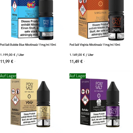
Pod Salt Bubble Blue Nikotinsalz 11mg/ml 10ml
Pod Salt Virginia Nikotinsalz 11mg/ml 10ml
1.199,00
€
/
Liter
1.149,00
€
/
Liter
11,99
€
11,49
€
*
*
Auf Lager
Auf Lager