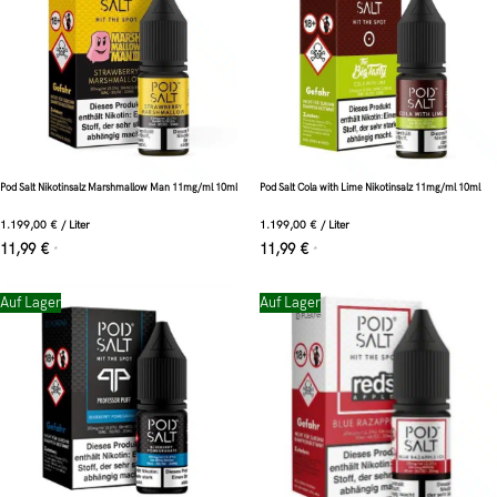
Pod Salt Nikotinsalz Marshmallow Man 11mg/ml 10ml
Pod Salt Cola with Lime Nikotinsalz 11mg/ml 10ml
1.199,00
€
/
Liter
1.199,00
€
/
Liter
11,99
€
11,99
€
*
*
Auf Lager
Auf Lager