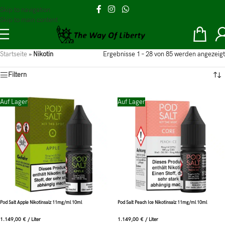
Skip to navigation
Skip to main content
Startseite
»
Nikotin
Ergebnisse 1 – 28 von 85 werden angezeigt
Filtern
Auf Lager
Auf Lager
Pod Salt Apple Nikotinsalz 11mg/ml 10ml
Pod Salt Peach Ice Nikotinsalz 11mg/ml 10ml
1.149,00
€
/
Liter
1.149,00
€
/
Liter