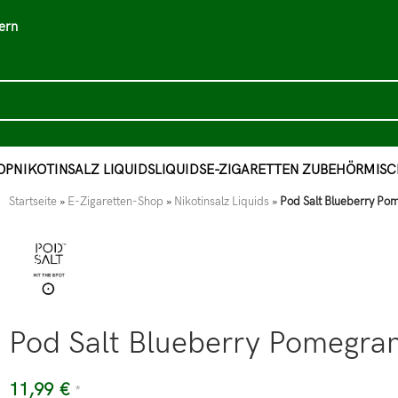
ern
OP
NIKOTINSALZ LIQUIDS
LIQUIDS
E-ZIGARETTEN ZUBEHÖR
MISC
Startseite
»
E-Zigaretten-Shop
»
Nikotinsalz Liquids
»
Pod Salt Blueberry Po
Pod Salt Blueberry Pomegra
11,99
€
*