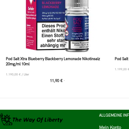
Pod Salt Xtra Blueberry Blackberry Lemonade Nikotinsalz
Pod Sal
20mg/ml 10ml
1.199,00
1.190,00
€
/
Liter
11,90
€
*
ALLGEMEINE IN
Mein Konto