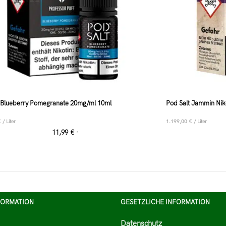
t Blueberry Pomegranate 20mg/ml 10ml
Pod Salt Jammin Nik
€
/
Liter
1.199,00
€
/
Liter
11,99
€
*
FORMATION
GESETZLICHE INFORMATION
Datenschutz