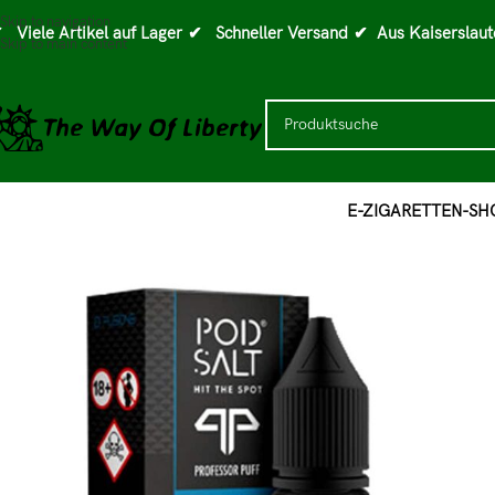
Skip to navigation
 Viele Artikel auf Lager
✔ Schneller Versand
✔ Aus Kaiserslaut
Skip to main content
E-ZIGARETTEN-SH