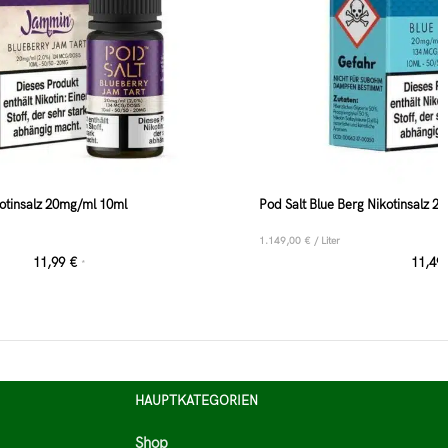
otinsalz 20mg/ml 10ml
Pod Salt Blue Berg Nikotinsalz 
1.149,00
€
/
Liter
11,99
€
11,49
*
HAUPTKATEGORIEN
Shop