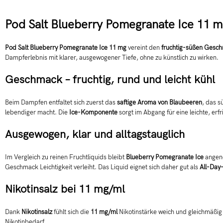
Pod Salt Blueberry Pomegranate Ice 11 mg
Pod Salt Blueberry Pomegranate Ice 11 mg
vereint den
fruchtig-süßen Gesch
Dampferlebnis mit klarer, ausgewogener Tiefe, ohne zu künstlich zu wirken.
Geschmack – fruchtig, rund und leicht kühl
Beim Dampfen entfaltet sich zuerst das
saftige Aroma von Blaubeeren
, das s
lebendiger macht. Die
Ice-Komponente
sorgt im Abgang für eine leichte, erf
Ausgewogen, klar und alltagstauglich
Im Vergleich zu reinen Fruchtliquids bleibt
Blueberry Pomegranate Ice
ange
Geschmack Leichtigkeit verleiht. Das Liquid eignet sich daher gut als
All-Day
Nikotinsalz bei 11 mg/ml
Dank
Nikotinsalz
fühlt sich die
11 mg/ml
Nikotinstärke weich und gleichmäßig i
Nikotinbedarf.