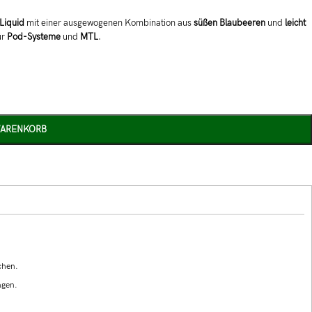
 Liquid
mit einer ausgewogenen Kombination aus
süßen Blaubeeren
und
leicht
ür
Pod-Systeme
und
MTL
.
WARENKORB
chen.
ngen.