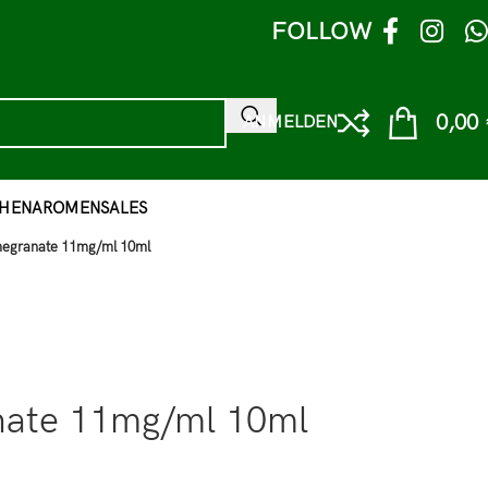
FOLLOW
0,00
ANMELDEN
HEN
AROMEN
SALES
megranate 11mg/ml 10ml
nate 11mg/ml 10ml