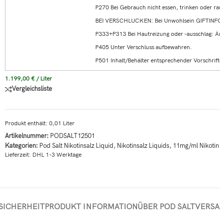
P270 Bei Gebrauch nicht essen, trinken oder r
BEI VERSCHLUCKEN: Bei Unwohlsein GIFTIN
P333+P313 Bei Hautreizung oder -ausschlag: Ärz
P405 Unter Verschluss aufbewahren.
P501 Inhalt/Behälter entsprechender Vorschrift
1.199,00
€
/
Liter
Vergleichsliste
Produkt enthält: 0,01
Liter
Artikelnummer:
PODSALT12501
Kategorien:
Pod Salt Nikotinsalz Liquid
,
Nikotinsalz Liquids
,
11mg/ml Nikotin
Lieferzeit:
DHL 1-3 Werktage
SICHERHEIT
PRODUKT INFORMATION
ÜBER POD SALT
VERS