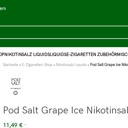
ern
OP
NIKOTINSALZ LIQUIDS
LIQUIDS
E-ZIGARETTEN ZUBEHÖR
MISC
Startseite
»
E-Zigaretten-Shop
»
Nikotinsalz Liquids
»
Pod Salt Grape Ice Nik
Pod Salt Grape Ice Nikotins
11,49
€
*