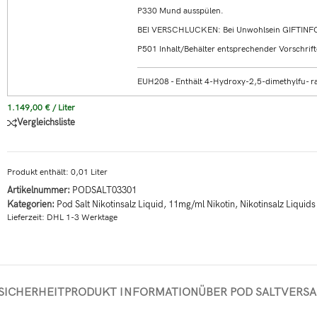
P330 Mund ausspülen.
BEI VERSCHLUCKEN: Bei Unwohlsein GIFTIN
P501 Inhalt/Behälter entsprechender Vorschrift
EUH208 - Enthält 4-Hydroxy-2,5-dimethylfu- ra
1.149,00
€
/
Liter
Vergleichsliste
Produkt enthält: 0,01
Liter
Artikelnummer:
PODSALT03301
Kategorien:
Pod Salt Nikotinsalz Liquid
,
11mg/ml Nikotin
,
Nikotinsalz Liquids
Lieferzeit:
DHL 1-3 Werktage
SICHERHEIT
PRODUKT INFORMATION
ÜBER POD SALT
VERS