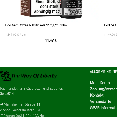
Pod Salt Coffee Nikotinsalz 11mg/ml 10ml
Pod Salt
1.149,00
€
/
Liter
1.149,00
11,49
€
*
ALLGEMEINE IN
Mein Konto
Fachhandel für E-Zigaretten und Zubehör.
Zahlung/Versa
Seit 2014.
Kontakt
Versandarten
Mannheimer Straße 11
GPSR Informati
67655 Kaiserslautern, DE
Phone: 0631 624 633 46