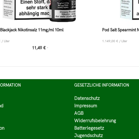
 Blackjack Nikotinsalz 11mg/ml 10ml
Pod Salt Spearmint 
€
/
Liter
1.149,00
€
/
Liter
11,49
€
*
FORMATION
GESETZLICHE INFORMATION
Datenschutz
nd
Impressum
AGB
Widerrufsbelehrung
on
Batteriegesetz
Jugendschutz