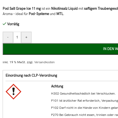
Pod Salt Grape Ice 11 mg
ist ein
Nikotinsalz Liquid
mit
saftigem Traubenges
Aroma – ideal für
Pod-Systeme
und
MTL
.
Vorrätig
-
+
IN DEN 
inkl. 19 % MwSt.
zzgl.
Versandkosten
Einordnung nach CLP-Verordnung
Achtung
H302 Gesundheitsschädlich bei Verschlucken.
P101 Ist ärztlicher Rat erforderlich, Verpackun
P102 Darf nicht in die Hände von Kindern gela
P270 Bei Gebrauch nicht essen, trinken oder r