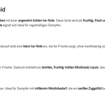
uid
uben
mit einer
angenehm kühlen Ice-Note
. Diese Sorte wird als
fruchtig, frisch
te
eignet sich ideal für regelmäßiges Dampfen.
darauf setzt eine
klare Ice-Note
ein, die für Frische sorgt, ohne mentholartig 
ür Frische. Dadurch entsteht ein
leichtes, fruchtig-kühles Nikotinsalz Liquid
, da
 an. Ideal für Dampfer mit
mittlerem Nikotinbedarf
, die ein
sanftes Zuggefühl
be