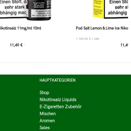
Nikotinsalz 11mg/ml 10ml
Pod Salt Lemon & Lime Ice Nikot
1.149,00
€
/
Liter
11,49
€
11,49
*
HAUPTKATEGORIEN
Shop
Nikotinsalz Liquids
E-Zigaretten Zubehör
Mischen
Aromen
Sales