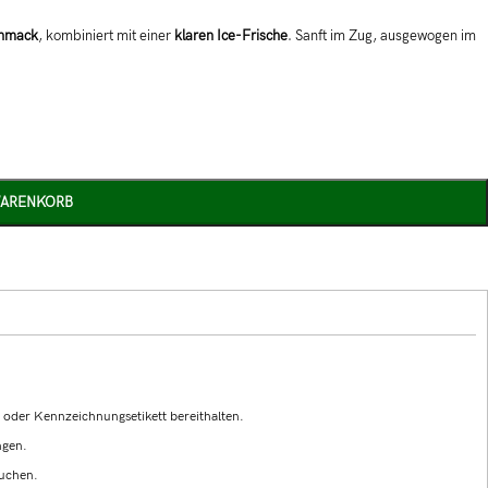
chmack
, kombiniert mit einer
klaren Ice-Frische
. Sanft im Zug, ausgewogen im
WARENKORB
g oder Kennzeichnungsetikett bereithalten.
ngen.
auchen.