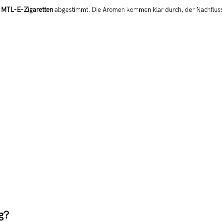
d
MTL-E-Zigaretten
abgestimmt. Die Aromen kommen klar durch, der Nachfluss b
g?