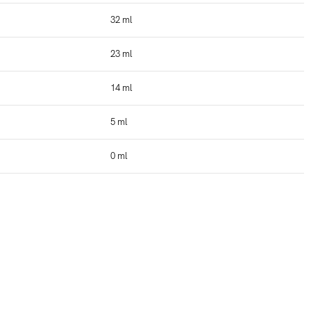
32 ml
23 ml
14 ml
5 ml
0 ml