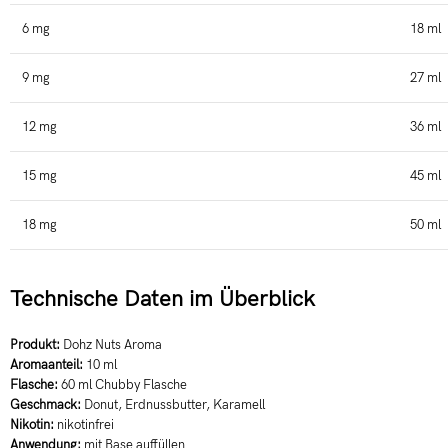
6 mg
18 ml
9 mg
27 ml
12 mg
36 ml
15 mg
45 ml
18 mg
50 ml
Technische Daten im Überblick
Produkt:
Dohz Nuts Aroma
Aromaanteil:
10 ml
Flasche:
60 ml Chubby Flasche
Geschmack:
Donut, Erdnussbutter, Karamell
Nikotin:
nikotinfrei
Anwendung:
mit Base auffüllen