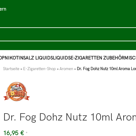
ern
OP
NIKOTINSALZ LIQUIDS
LIQUIDS
E-ZIGARETTEN ZUBEHÖR
MISC
Startseite
»
E-Zigaretten-Shop
»
Aromen
»
Dr. Fog Dohz Nutz 10ml Aroma Lon
Dr. Fog Dohz Nutz 10ml Arom
16,95
€
*