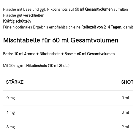
Flasche mit Base und ggf. Nikotinshots auf
60 ml Gesamtvolumen
auffüllen
Flasche gut verschließen
Kräftig schütteln
Für ein optimales Ergebnis empfiehlt sich eine
Reifezeit von 2–4 Tagen
, damit
Mischtabelle für 60 ml Gesamtvolumen
Basis:
10 ml Aroma + Nikotinshots + Base = 60 ml Gesamtvolumen
Mit
20 mg/ml Nikotinshots (10 ml Shots)
STÄRKE
SHOT
0 mg
0 ml
1 mg
3 ml
3 mg
9 ml