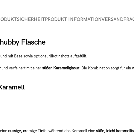
RODUKTSICHERHEIT
PRODUKT INFORMATION
VERSAND
FRA
Chubby Flasche
 und mit Base sowie optional Nikotinshots aufgefüllt.
r
und verfeinert mit einer
süßen Karamellglasur
. Die Kombination sorgt für ein
v
Karamell
 eine
nussige, cremige Tiefe
, während das Karamell eine
süße, leicht karamellis