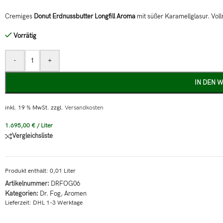
Cremiges
Donut Erdnussbutter Longfill Aroma
mit süßer Karamellglasur. Voll
Vorrätig
-
+
IN DEN 
inkl. 19 % MwSt.
zzgl.
Versandkosten
1.695,00
€
/
Liter
Vergleichsliste
Produkt enthält: 0,01
Liter
Artikelnummer:
DRFOG06
Kategorien:
Dr. Fog
,
Aromen
Lieferzeit:
DHL 1-3 Werktage