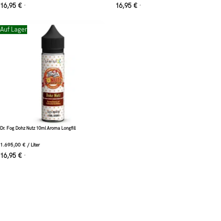
16,95
€
16,95
€
*
*
Auf Lager
Dr. Fog Dohz Nutz 10ml Aroma Longfill
1.695,00
€
/
Liter
16,95
€
*