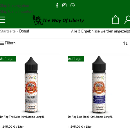
Skip to navigation
Skip to main content
Startseite
»
Donut
Alle 3 Ergebnisse werden angezeigt
Filtern
Auf Lager
Auf Lager
Dr. Fog The Duke 10ml Aroma Longfill
Dr. Fog Blue Steel 10ml Aroma Longfill
1.695,00
€
/
Liter
1.695,00
€
/
Liter