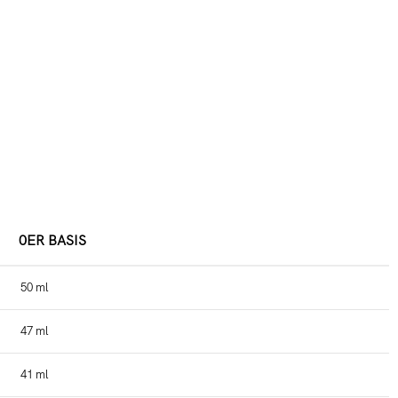
0ER BASIS
50 ml
47 ml
41 ml