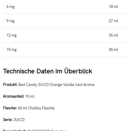
6 mg
18 ml
9 mg
27 ml
12 mg
36 ml
15 mg
45 ml
Technische Daten im Überblick
Produkt:
Bad Candy JUICD Orange Vanilla Iced Aroma
Aromaanteil:
10 ml
Flasche:
60 ml Chubby Flasche
Serie:
JUICD