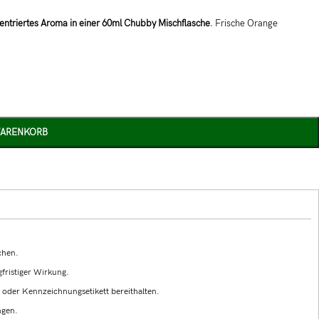
ntriertes Aroma in einer 60ml Chubby Mischflasche
. Frische Orange
WARENKORB
chen.
fristiger Wirkung.
g oder Kennzeichnungsetikett bereithalten.
ngen.