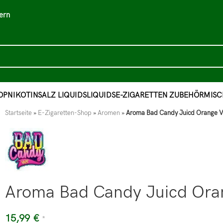
ern
OP
NIKOTINSALZ LIQUIDS
LIQUIDS
E-ZIGARETTEN ZUBEHÖR
MISC
Startseite
»
E-Zigaretten-Shop
»
Aromen
»
Aroma Bad Candy Juicd Orange Van
Aroma Bad Candy Juicd Orang
15,99
€
*