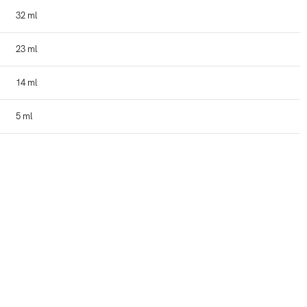
32 ml
23 ml
14 ml
5 ml