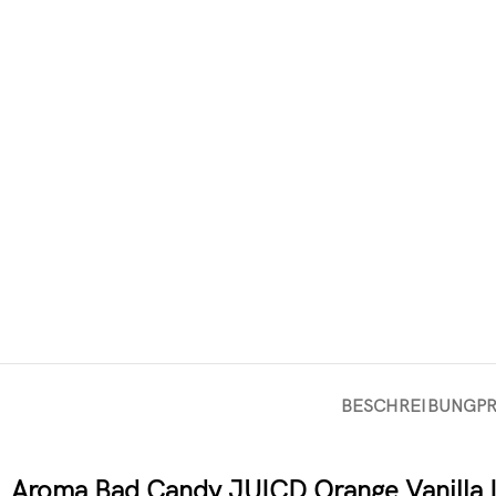
BESCHREIBUNG
P
Aroma Bad Candy JUICD Orange Vanilla Ic