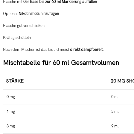
Flasche mit
0er Base bis zur 60 ml Markierung auffüllen
Optional
Nikotinshots hinzufügen
Flasche gut verschließen
Kräftig schütteln
Nach dem Mischen ist das Liquid meist
direkt dampfbereit
.
Mischtabelle für 60 ml Gesamtvolumen
STÄRKE
20 MG SH
0 mg
0 ml
1 mg
3 ml
3 mg
9 ml