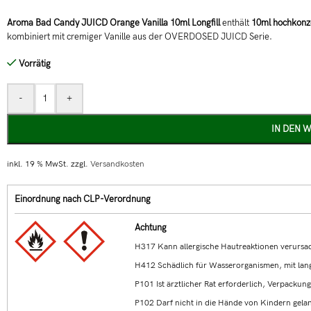
Aroma Bad Candy JUICD Orange Vanilla 10ml Longfill
enthält
10ml hochkonze
kombiniert mit cremiger Vanille aus der OVERDOSED JUICD Serie.
Vorrätig
-
+
IN DEN 
inkl. 19 % MwSt.
zzgl.
Versandkosten
Einordnung nach CLP-Verordnung
Achtung
H317 Kann allergische Hautreaktionen verursa
H412 Schädlich für Wasserorganismen, mit lang
P101 Ist ärztlicher Rat erforderlich, Verpackun
P102 Darf nicht in die Hände von Kindern gela