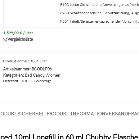
P103 Lesen Sie sämtliche Anweisungen aufmerk
P280 Schutzhandschuhe, Schutzkleidung, Auge
P501 Inhalt/Behälter entsprechender Vorschrift
1.599,00
€
/
Liter
Vergleichsliste
Produkt enthält: 0,01
Liter
Artikelnummer:
BCODLF06
Kategorien:
Bad Candy
,
Aromen
Lieferzeit:
DHL 1-3 Werktage
RODUKTSICHERHEIT
PRODUKT INFORMATION
VERSAND
FRA
ed 10ml Longfill in 60 ml Chubby Flasche