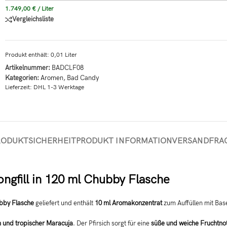
1.749,00
€
/
Liter
Vergleichsliste
Produkt enthält: 0,01
Liter
Artikelnummer:
BADCLF08
Kategorien:
Aromen
,
Bad Candy
Lieferzeit:
DHL 1-3 Werktage
RODUKTSICHERHEIT
PRODUKT INFORMATION
VERSAND
FRA
gfill in 120 ml Chubby Flasche
bby Flasche
geliefert und enthält
10 ml Aromakonzentrat
zum Auffüllen mit Base
h und tropischer Maracuja
. Der Pfirsich sorgt für eine
süße und weiche Fruchtno