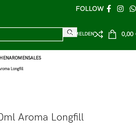
FOLLOW
0,00
ANMELDEN
HEN
AROMEN
SALES
roma Longfill
0ml Aroma Longfill