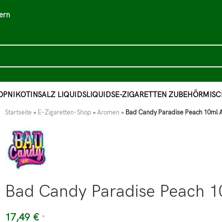
ern
OP
NIKOTINSALZ LIQUIDS
LIQUIDS
E-ZIGARETTEN ZUBEHÖR
MISC
Startseite
»
E-Zigaretten-Shop
»
Aromen
»
Bad Candy Paradise Peach 10ml A
Bad Candy Paradise Peach 1
17,49
€
*