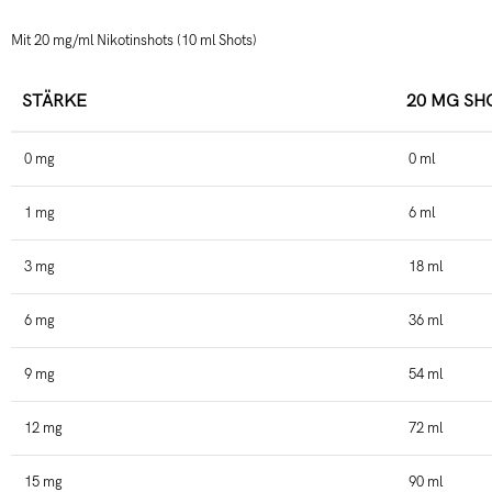
Mit 20 mg/ml Nikotinshots (10 ml Shots)
STÄRKE
20 MG SH
0 mg
0 ml
1 mg
6 ml
3 mg
18 ml
6 mg
36 ml
9 mg
54 ml
12 mg
72 ml
15 mg
90 ml